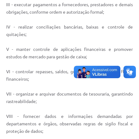
Contato
III - executar pagamentos a fornecedores, prestadores e demais
obrigações, conforme ordem e autorização formal;
Notificações de Penalidades – Decisões
Notificações Ambientais
IV - realizar conciliações bancárias, baixas e controle de
quitações;
Notificações Obras e Posturas
Conselho Municipal de Conservação e Defesa do
V - manter controle de aplicações financeiras e promover
Meio Ambiente-CODEMA
estudos de mercado para gestão de caixa;
Galeria de Fotos
VI - controlar repasses, saldos, guias e regularidade de fluxos
Contratos
financeiros;
Audiências Públicas
VII - organizar e arquivar documentos de tesouraria, garantindo
rastreabilidade;
Arquivos para Download
Obras
VIII - fornecer dados e informações demandadas por
departamentos e órgãos, observadas regras de sigilo fiscal e
Galeria de Vídeos
proteção de dados;
Projetos