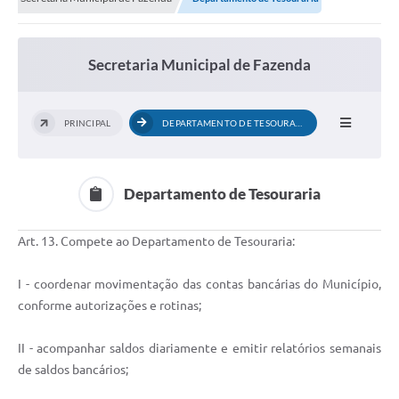
Transparência
Editais
Secretaria Municipal de Fazenda
Legislação
Ouvidoria
PRINCIPAL
DEPARTAMENTO DE TESOURARIA
Procuradoria Jurídica - Consultoria Administrativa
Serviços da Secretaria Municipal de Fazenda
Departamento de Tesouraria
Controle Interno
Art. 13. Compete ao Departamento de Tesouraria:
Notícias
I - coordenar movimentação das contas bancárias do Município,
SIM - Serviço de Inspeção Muncipal
conforme autorizações e rotinas;
e-SIC
II - acompanhar saldos diariamente e emitir relatórios semanais
Regularização Fundiária
de saldos bancários;