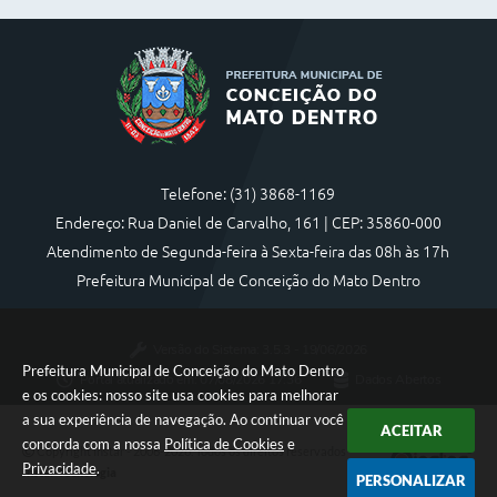
Telefone: (31) 3868-1169
Endereço: Rua Daniel de Carvalho, 161 | CEP: 35860-000
Atendimento de Segunda-feira à Sexta-feira das 08h às 17h
Prefeitura Municipal de Conceição do Mato Dentro
Versão do Sistema:
3.5.3 - 19/06/2026
Prefeitura Municipal de Conceição do Mato Dentro
Portal atualizado em:
07/08/2026 17:36
Dados Abertos
e os cookies: nosso site usa cookies para melhorar
a sua experiência de navegação. Ao continuar você
ACEITAR
concorda com a nossa
Política de Cookies
e
Copyright Instar - 2006-2026. Todos os direitos reservados -
Privacidade
.
Instar Tecnologia
PERSONALIZAR