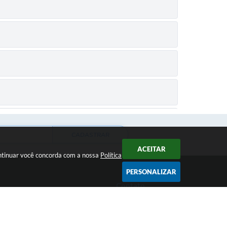
CADASTRAR
ACEITAR
ontinuar você concorda com a nossa
Política
PERSONALIZAR
U PARA CUMPRIMENTO DE LAUDO DE VISTORIA – Caio
Contato
(31) 3868-1169
administracao@cmd.mg.gov.br