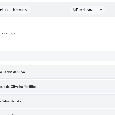
eitura:
Tom de voz:
ste serviço.
ão Carlos da Silva
elo de Oliveira Portilho
a Silva Batista