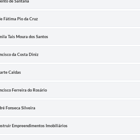
Bento de Santana
de Fátima Pio da Cruz
amila Tais Moura dos Santos
ancisco da Costa Diniz
uarte Caldas
ancisco Ferreira do Rosário
dré Fonseca Silveira
onstruir Empreendimentos Imobiliários