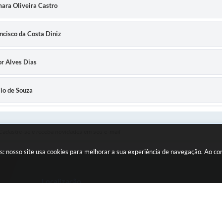
mara Oliveira Castro
ancisco da Costa Diniz
or Alves Dias
lio de Souza
oão dos Santos Pimenta
Jackson M de Oliveira
s: nosso site usa cookies para melhorar a sua experiência de navegação. Ao c
 NOTIFICAÇÃO AUTO DE INFRAÇÃO PARA ACOMPANHAMENTO DE VISTORIA O
Localização
Rua Daniel de Carvalho, 161
CEP: 35860-000
berto Lopes da Silva