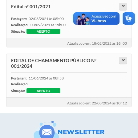
Contato
Edital nº 001/2021
Notificações de Penalidades – Decisões
02/08/2021 às 08h00
Postagem:
Notificações Ambientais
03/09/2021 às 15h00
Realização:
Situação:
ABERTO
Notificações Obras e Posturas
Atualizado em: 18/02/2022 às 16h03
Conselho Municipal de Conservação e Defesa do
Meio Ambiente-CODEMA
EDITAL DE CHAMAMENTO PÚBLICO Nº
Galeria de Fotos
001/2024
Contratos
11/06/2024 às 08h58
Postagem:
Realização:
Audiências Públicas
Situação:
ABERTO
Arquivos para Download
Atualizado em: 22/08/2024 às 10h12
Obras
Galeria de Vídeos
NEWSLETTER
Projetos