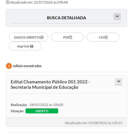
Atualizado em: 22/07/2026 às 09h48
Transparência
Editais
BUSCA DETALHADA
Legislação
DADOS ABERTOS
PDF
CSV
Ouvidoria
Imprimir
Procuradoria Jurídica - Consultoria Administrativa
Serviços da Secretaria Municipal de Fazenda
editais encontrados
3
Controle Interno
Edital Chamamento Público 001 2022 -
Notícias
Secretaria Municipal de Educação
SIM - Serviço de Inspeção Muncipal
18/05/2022 às 10h00
Realização:
e-SIC
Situação:
ABERTO
Regularização Fundiária
Atualizado em: 01/08/2022 às 12h15