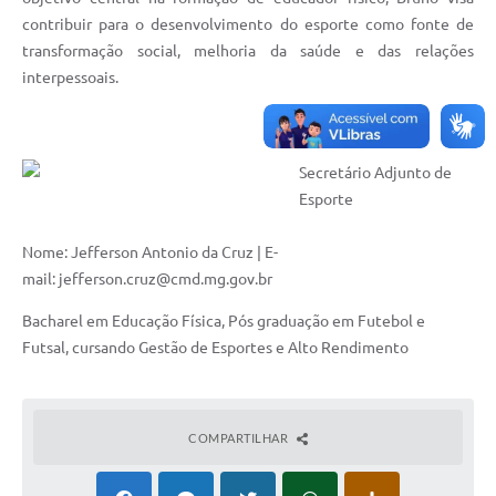
contribuir para o desenvolvimento do esporte como fonte de
Contas Públicas
transformação social, melhoria da saúde e das relações
interpessoais.
Links
Serviços Online
Telefones Úteis
Secretário Adjunto de
Esporte
A Prefeitura
Nome: Jefferson Antonio da Cruz | E-
Diário Oficial
mail: jefferson.cruz@cmd.mg.gov.br
Bacharel em Educação Física, Pós graduação em Futebol e
Futsal, cursando Gestão de Esportes e Alto Rendimento
COMPARTILHAR