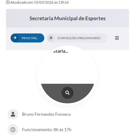
Atualizado em: 05/05/2026 às 13h16
Transparência
Editais
Secretaria Municipal de Esportes
Legislação
PRINCIPAL
DISPOSIÇÕES PRELIMINARES
Ouvidoria
Procuradoria Jurídica - Consultoria Administrativa
Serviços da Secretaria Municipal de Fazenda
Controle Interno
Notícias
SIM - Serviço de Inspeção Muncipal
e-SIC
Bruno Fernandes Fonseca
Regularização Fundiária
Funcionamento: 8h às 17h