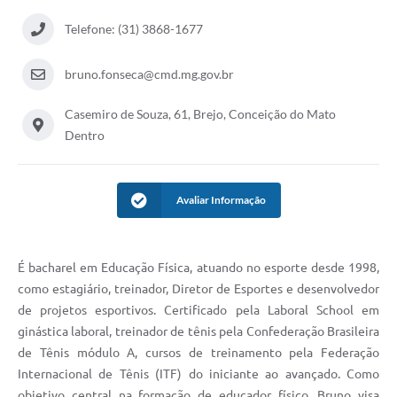
Contato
Telefone: (31) 3868-1677
Notificações de Penalidades – Decisões
Notificações Ambientais
bruno.fonseca@cmd.mg.gov.br
Notificações Obras e Posturas
Casemiro de Souza, 61, Brejo, Conceição do Mato
Dentro
Conselho Municipal de Conservação e Defesa do
Meio Ambiente-CODEMA
Galeria de Fotos
Avaliar Informação
Contratos
Audiências Públicas
É bacharel em Educação Física, atuando no esporte desde 1998,
como estagiário, treinador, Diretor de Esportes e desenvolvedor
Arquivos para Download
de projetos esportivos. Certificado pela Laboral School em
Obras
ginástica laboral, treinador de tênis pela Confederação Brasileira
de Tênis módulo A, cursos de treinamento pela Federação
Galeria de Vídeos
Internacional de Tênis (ITF) do iniciante ao avançado. Como
Projetos
objetivo central na formação de educador físico, Bruno visa