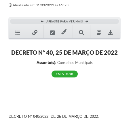
Transparência
Atualizado em: 31/03/2022 às 16h23
Editais
ARRASTE PARA VER MAIS
Legislação
Ouvidoria
Procuradoria Jurídica - Consultoria Administrativa
DECRETO Nº 40, 25 DE MARÇO DE 2022
Serviços da Secretaria Municipal de Fazenda
Assunto(s):
Conselhos Municipais
Controle Interno
EM VIGOR
Notícias
SIM - Serviço de Inspeção Muncipal
e-SIC
DECRETO Nº 040/2022, DE 25 DE MARÇO DE 2022.
Regularização Fundiária