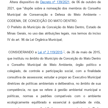
Contato
Altera dispositivo do
Decreto nº 139/2021
, de 06 de outubro de
2021, que "dispõe sobre a nomeação dos membros do Conselho
Notificações de Penalidades – Decisões
Municipal de Conservação e Defesa do Meio Ambiente –
Notificações Ambientais
CODEMA, DE CONCEIÇÃO DO MATO DENTRO.
O Prefeito do Município de Conceição do Mato Dentro, Estado de
Notificações Obras e Posturas
Minas Gerais, no uso das atribuições legais, nos termos do inciso
Conselho Municipal de Conservação e Defesa do
IV do art. 96 da Lei Orgânica Municipal;
Meio Ambiente-CODEMA
Galeria de Fotos
CONSIDERANDO a
Lei nº 2.119/2015
, de 26 de maio de 2015,
que instituiu no âmbito do Município de Conceição do Mato Dentro
Contratos
o Conselho Municipal de Meio Ambiente, órgão político e
Audiências Públicas
colegiado, de controle e participação social, com a finalidade
consultiva de assessorar, estudar e propor ao Executivo Municipal
Arquivos para Download
diretrizes de políticas ambientais e deliberativa, no âmbito de sua
Obras
competência, no que se refere à gestão ambiental municipal e
políticas, normas e padrões compatíveis com o ambiente
Galeria de Vídeos
ecologicamente equilibrado e essencial à qualidade de vida,
Projetos