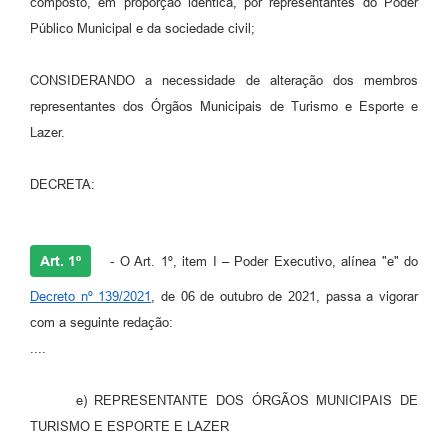
composto, em proporção idêntica, por representantes do Poder
Público Municipal e da sociedade civil;
Contas Públicas
Links
CONSIDERANDO a necessidade de alteração dos membros
representantes dos Órgãos Municipais de Turismo e Esporte e
Serviços Online
Lazer.
Telefones Úteis
DECRETA:
A Prefeitura
Diário Oficial
Art. 1º
- O Art. 1º, item I – Poder Executivo, alínea "e" do
Decreto nº 139/2021
, de 06 de outubro de 2021, passa a vigorar
com a seguinte redação:
....
e) REPRESENTANTE DOS ÓRGÃOS MUNICIPAIS DE
TURISMO E ESPORTE E LAZER