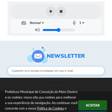
NEWSLETTER
CADASTRAR
Prefeitura Municipal de Conceição do Mato Dentro
e os cookies: nosso site usa cookies para melhorar
a sua experiência de navegação. Ao continuar você
ACEITAR
concorda com a nossa
Política de Cookies
e