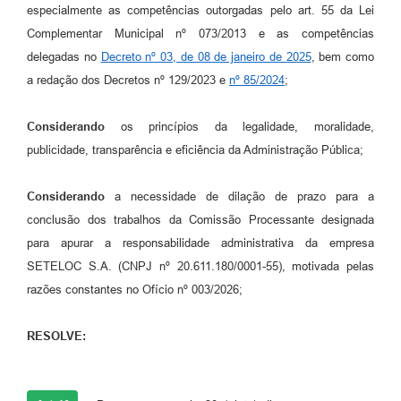
especialmente as competências outorgadas pelo art. 55 da Lei
Contas Públicas
Complementar Municipal nº 073/2013 e as competências
delegadas no
Decreto nº 03, de 08 de janeiro de 2025
, bem como
Links
a redação dos Decretos nº 129/2023 e
nº 85/2024
;
Serviços Online
Considerando
os princípios da legalidade, moralidade,
Telefones Úteis
publicidade, transparência e eficiência da Administração Pública;
A Prefeitura
Considerando
a necessidade de dilação de prazo para a
Diário Oficial
conclusão dos trabalhos da Comissão Processante designada
para apurar a responsabilidade administrativa da empresa
SETELOC S.A. (CNPJ nº 20.611.180/0001-55), motivada pelas
razões constantes no Ofício nº 003/2026;
RESOLVE: