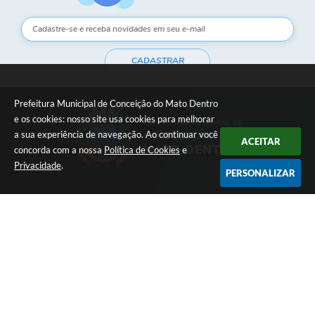
CADASTRAR
Prefeitura Municipal de Conceição do Mato Dentro
e os cookies: nosso site usa cookies para melhorar
a sua experiência de navegação. Ao continuar você
ACEITAR
concorda com a nossa
Política de Cookies
e
Privacidade
.
PERSONALIZAR
Telefone: (31) 3868-1169
Endereço: Rua Daniel de Carvalho, 161 | CEP: 35860-000
Atendimento de Segunda-feira à Sexta-feira das 08h às 17h
Prefeitura Municipal de Conceição do Mato Dentro
Versão do Sistema:
3.5.3 - 19/06/2026