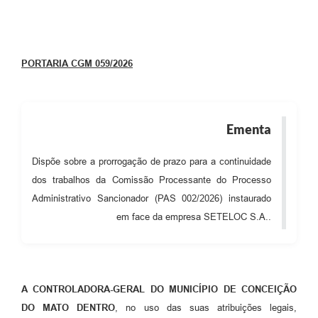
Contato
Notificações de Penalidades – Decisões
Notificações Ambientais
PORTARIA CGM 059/2026
Notificações Obras e Posturas
Conselho Municipal de Conservação e Defesa do
Meio Ambiente-CODEMA
Ementa
Galeria de Fotos
Dispõe sobre a prorrogação de prazo para a continuidade
Contratos
dos trabalhos da Comissão Processante do Processo
Administrativo Sancionador (PAS 002/2026) instaurado
Audiências Públicas
em face da empresa SETELOC S.A..
Arquivos para Download
Obras
Galeria de Vídeos
A CONTROLADORA-GERAL DO MUNICÍPIO DE CONCEIÇÃO
DO MATO DENTRO
, no uso das suas atribuições legais,
Projetos