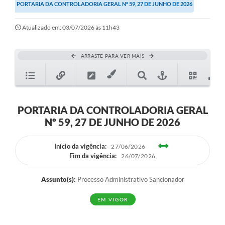
PORTARIA DA CONTROLADORIA GERAL Nº 59, 27 DE JUNHO DE 2026
Transparência
Editais
Atualizado em: 03/07/2026 às 11h43
Legislação
ARRASTE PARA VER MAIS
Ouvidoria
Procuradoria Jurídica - Consultoria Administrativa
Serviços da Secretaria Municipal de Fazenda
PORTARIA DA CONTROLADORIA GERAL
Nº 59, 27 DE JUNHO DE 2026
Controle Interno
Início da vigência:
Notícias
27/06/2026
Fim da vigência:
26/07/2026
SIM - Serviço de Inspeção Muncipal
Assunto(s):
Processo Administrativo Sancionador
e-SIC
EM VIGOR
Regularização Fundiária