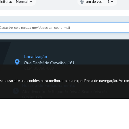
leitura:
Tom de voz:
Localização
Rua Daniel de Carvalho, 161
CEP: 35860-000
s: nosso site usa cookies para melhorar a sua experiência de navegação. Ao c
Horário de Funcionamento
Atendimento de Segunda-feira à Sexta-feira das
08h às 17h
Versão do Sistema:
3.5.3 - 19/06/2026
Portal atualizado em:
07/08/2026 