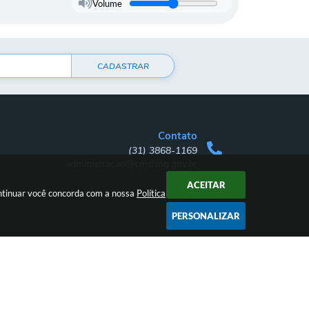
Volume
CADASTRAR
Contato
(31) 3868-1169
administracao@cmd.mg.gov.br
ACEITAR
ontinuar você concorda com a nossa
Política
PERSONALIZAR
17:36