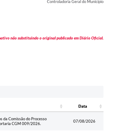
Controladoria Geral do Município
tivo não substituindo o original publicado em Diário Oficial.
Data
Data
hos da Comissão do Processo
07/08/2026
 Portaria CGM 009/2026.