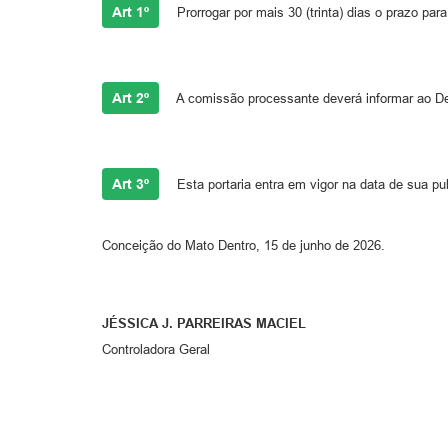
Art 1º
Prorrogar por mais 30 (trinta) dias o prazo pa
Art 2º
A comissão processante deverá informar ao De
Art 3º
Esta portaria entra em vigor na data de sua pu
Conceição do Mato Dentro, 15 de junho de 2026.
JÉSSICA J. PARREIRAS MACIEL
Controladora Geral