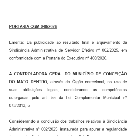
Contato
Notificações de Penalidades – Decisões
Notificações Ambientais
PORTARIA CGM 040/2026
Notificações Obras e Posturas
Ementa: Dá publicidade ao resultado final e arquivamento da
Conselho Municipal de Conservação e Defesa do
Sindicância Administrativa de Servidor Efetivo nº 002/2025, em
Meio Ambiente-CODEMA
conformidade com a Portaria do Executivo nº 460/2026.
Galeria de Fotos
A CONTROLADORA GERAL DO MUNICÍPIO DE CONCEIÇÃO
Contratos
DO MATO DENTRO
, através do Órgão correcional, no uso de
Audiências Públicas
suas atribuições legais, considerando as competências
outorgadas pelo art. 55 da Lei Complementar Municipal nº
Arquivos para Download
073/2013; e
Obras
Considerando
a conclusão dos trabalhos relativos à Sindicância
Galeria de Vídeos
Administrativa nº 002/2025, instaurada para apurar a regularidade
Projetos