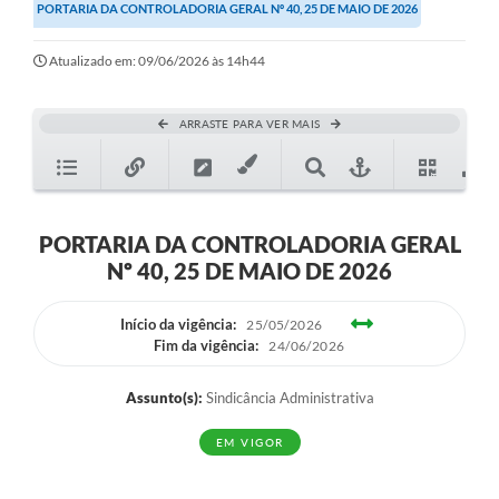
PORTARIA DA CONTROLADORIA GERAL Nº 40, 25 DE MAIO DE 2026
Transparência
Editais
Atualizado em: 09/06/2026 às 14h44
Legislação
ARRASTE PARA VER MAIS
Ouvidoria
Procuradoria Jurídica - Consultoria Administrativa
Serviços da Secretaria Municipal de Fazenda
PORTARIA DA CONTROLADORIA GERAL
Nº 40, 25 DE MAIO DE 2026
Controle Interno
Início da vigência:
Notícias
25/05/2026
Fim da vigência:
24/06/2026
SIM - Serviço de Inspeção Muncipal
Assunto(s):
Sindicância Administrativa
e-SIC
EM VIGOR
Regularização Fundiária