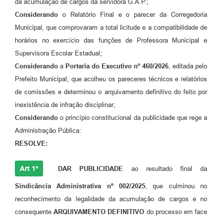
da acumulação de cargos da servidora G.A.P.;
Considerando
o Relatório Final e o parecer da Corregedoria
Contas Públicas
Municipal, que comprovaram a total licitude e a compatibilidade de
Links
horários no exercício das funções de Professora Municipal e
Supervisora Escolar Estadual;
Serviços Online
Considerando
a
Portaria do Executivo nº 460/2026
, editada pelo
Telefones Úteis
Prefeito Municipal, que acolheu os pareceres técnicos e relatórios
de comissões e determinou o arquivamento definitivo do feito por
A Prefeitura
inexistência de infração disciplinar;
Diário Oficial
Considerando
o princípio constitucional da publicidade que rege a
Administração Pública:
RESOLVE:
Art 1º
DAR PUBLICIDADE
ao resultado final da
Sindicância Administrativa nº 002/2025
, que culminou no
reconhecimento da legalidade da acumulação de cargos e no
consequente
ARQUIVAMENTO DEFINITIVO
do processo em face