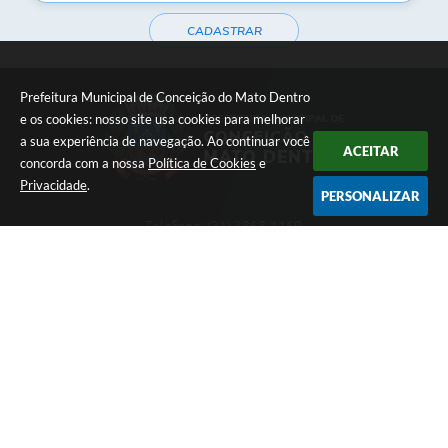
CADASTRAR
Prefeitura Municipal de Conceição do Mato Dentro
e os cookies: nosso site usa cookies para melhorar
a sua experiência de navegação. Ao continuar você
ACEITAR
concorda com a nossa
Política de Cookies
e
Privacidade
.
PERSONALIZAR
Telefone: (31) 3868-1169
Endereço: Rua Daniel de Carvalho, 161 | CEP: 35860-000
Atendimento de Segunda-feira à Sexta-feira das 08h às 17h
Prefeitura Municipal de Conceição do Mato Dentro
Versão do Sistema:
3.5.3 - 19/06/2026
Portal atualizado em:
06/08/2026 17:20
Dados Abertos