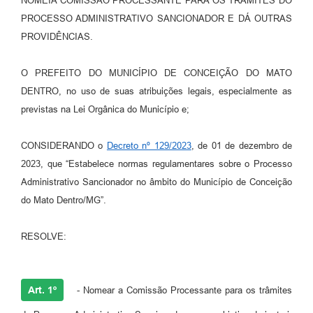
NOMEIA COMISSÃO PROCESSANTE PARA OS TRÂMITES DO
PROCESSO ADMINISTRATIVO SANCIONADOR E DÁ OUTRAS
Contas Públicas
PROVIDÊNCIAS.
Links
O PREFEITO DO MUNICÍPIO DE CONCEIÇÃO DO MATO
Serviços Online
DENTRO, no uso de suas atribuições legais, especialmente as
Telefones Úteis
previstas na Lei Orgânica do Município e;
A Prefeitura
CONSIDERANDO o
Decreto nº 129/2023
, de 01 de dezembro de
Diário Oficial
2023, que “Estabelece normas regulamentares sobre o Processo
Administrativo Sancionador no âmbito do Município de Conceição
do Mato Dentro/MG”.
RESOLVE:
Art. 1º
- Nomear a Comissão Processante para os trâmites