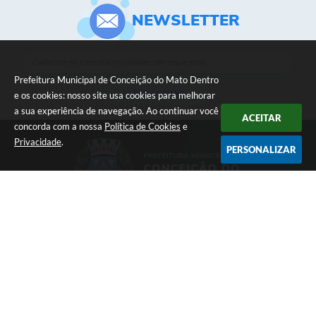
NEWSLETTER
Prefeitura Municipal de Conceição do Mato Dentro
CADASTRAR
e os cookies: nosso site usa cookies para melhorar
a sua experiência de navegação. Ao continuar você
ACEITAR
concorda com a nossa
Política de Cookies
e
Privacidade
.
PERSONALIZAR
Telefone: (31) 3868-1169
Endereço: Rua Daniel de Carvalho, 161 | CEP: 35860-000
Atendimento de Segunda-feira à Sexta-feira das 08h às 17h
Prefeitura Municipal de Conceição do Mato Dentro