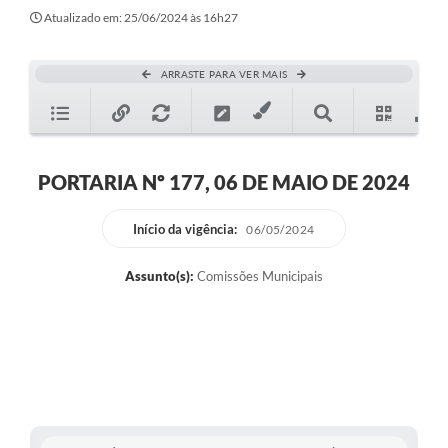
Transparência
Atualizado em: 25/06/2024 às 16h27
Editais
ARRASTE PARA VER MAIS
Legislação
Ouvidoria
Procuradoria Jurídica - Consultoria Administrativa
PORTARIA Nº 177, 06 DE MAIO DE 2024
Serviços da Secretaria Municipal de Fazenda
Início da vigência:
06/05/2024
Controle Interno
Assunto(s):
Comissões Municipais
Notícias
SIM - Serviço de Inspeção Muncipal
e-SIC
Regularização Fundiária