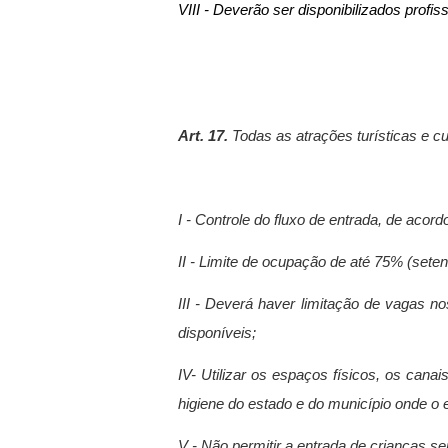
VIII - Deverão ser disponibilizados profi
Art. 17.
Todas as atrações turísticas e cu
I - Controle do fluxo de entrada, de acor
II - Limite de ocupação de até 75% (sete
III -
Deverá haver limitação de vagas n
disponíveis;
IV-
Utilizar os espaços físicos, os can
higiene do estado e do município onde o 
V -
Não permitir a entrada de crianças 