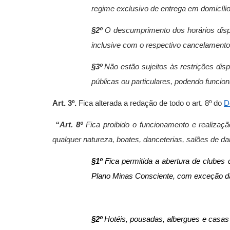
regime exclusivo de entrega em domicílio,
§2º
O descumprimento dos horários dispo
inclusive com o respectivo cancelamento 
§3º
Não estão sujeitos às restrições disp
públicas ou particulares, podendo funciona
Art. 3º.
Fica alterada a redação de todo o art. 8º
do
D
“Art. 8º
Fica proibido o funcionamento e realizaçã
qualquer natureza, boates, danceterias, salões de d
§1º
Fica permitida a abertura de clubes
Plano Minas Consciente
, com exceção d
§2º
Hotéis, pousadas, albergues e casas d