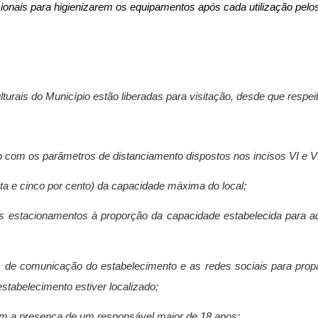
ssionais para higienizarem os equipamentos após cada utilização pelo
lturais do Município estão liberadas para visitação, desde que respeit
do com os parâmetros de distanciamento dispostos nos incisos VI e VII
nta e cinco por cento) da capacidade máxima do local;
os estacionamentos à proporção da capacidade estabelecida para
ais de comunicação do estabelecimento e as redes sociais para prop
estabelecimento estiver localizado;
sem a presença de um responsável maior de 18 anos;