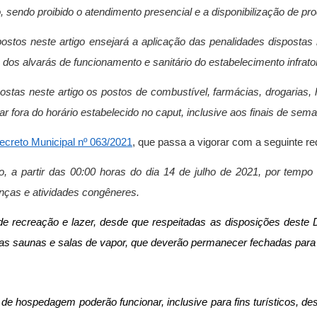
 sendo proibido o atendimento presencial e a disponibilização de prod
stos neste artigo ensejará a aplicação das penalidades dispostas n
dos alvarás de funcionamento e sanitário do estabelecimento infrator
ostas neste artigo os postos de combustível, farmácias, drogarias, 
r fora do horário estabelecido no caput, inclusive aos finais de sema
ecreto Municipal nº 063/2021
, que passa a vigorar com a seguinte r
o, a partir das 00:00 horas do dia 14 de julho de 2021, por temp
anças e atividades congêneres.
 de recreação e lazer, desde que respeitadas as disposições deste
as saunas e salas de vapor, que deverão permanecer fechadas para
e hospedagem poderão funcionar, inclusive para fins turísticos, des