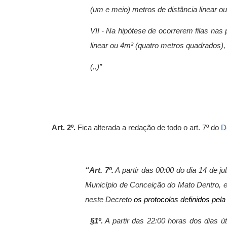
(um e meio) metros de distância linear o
VII - Na hipótese de ocorrerem filas nas
linear ou 4m² (quatro metros quadrados),
(..)”
Art. 2º.
Fica alterada a redação de todo o art. 7º
do
D
“Art. 7º.
A partir das 00:00 do dia 14 de j
Município de Conceição do Mato Dentro, em
neste Decreto
os protocolos definidos pel
§1º.
A partir das 22:00 horas dos dias ú