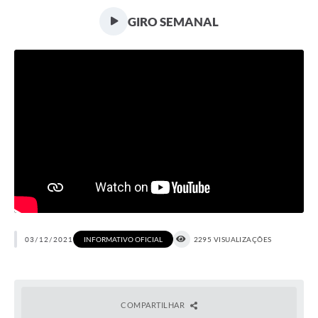
Transparência
GIRO SEMANAL
Editais
Legislação
Ouvidoria
Procuradoria Jurídica - Consultoria Administrativa
Serviços da Secretaria Municipal de Fazenda
Controle Interno
Notícias
SIM - Serviço de Inspeção Muncipal
03/12/2021
INFORMATIVO OFICIAL
2295 VISUALIZAÇÕES
e-SIC
Regularização Fundiária
COMPARTILHAR