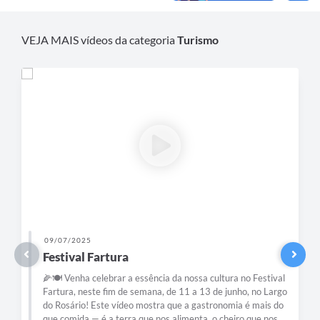
Contas Públicas
VEJA MAIS vídeos da categoria
Turismo
Links
Serviços Online
Telefones Úteis
A Prefeitura
Diário Oficial
09/07/2025
Festival Fartura
🌽🍽️ Venha celebrar a essência da nossa cultura no Festival
Fartura, neste fim de semana, de 11 a 13 de junho, no Largo
do Rosário! Este vídeo mostra que a gastronomia é mais do
que comida — é a terra que nos alimenta, o cheiro que nos