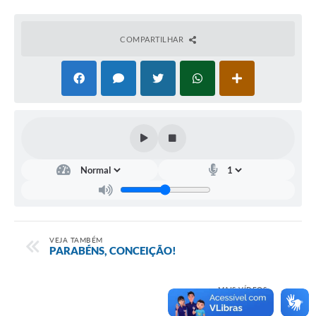
Contato
Notificações de Penalidades – Decisões
COMPARTILHAR
Notificações Ambientais
Notificações Obras e Posturas
Conselho Municipal de Conservação e Defesa do
Meio Ambiente-CODEMA
Galeria de Fotos
Contratos
Audiências Públicas
Arquivos para Download
VEJA TAMBÉM
PARABÉNS, CONCEIÇÃO!
Obras
Galeria de Vídeos
MAIS VÍDEOS
GIRO SEMANAL
Projetos