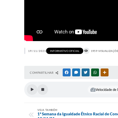
19/11/2021
INFORMATIVO OFICIAL
1959 VISUALIZAÇÕ
COMPARTILHAR
FACEBOOK
MESSENGER
TWITTER
WHATSAPP
OUTRAS
Velocidade de l
VEJA TAMBÉM
1ª Semana da Igualdade Étnico Racial de Con