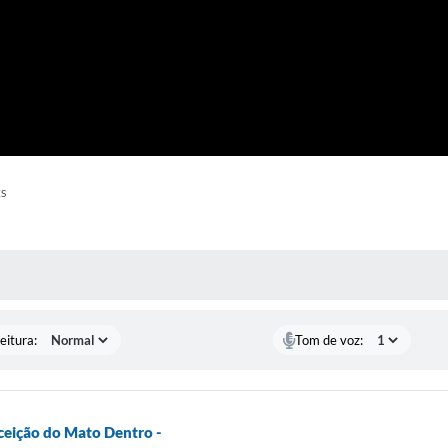
ES
 MÍDIAS
eitura:
Tom de voz:
ceição do Mato Dentro -