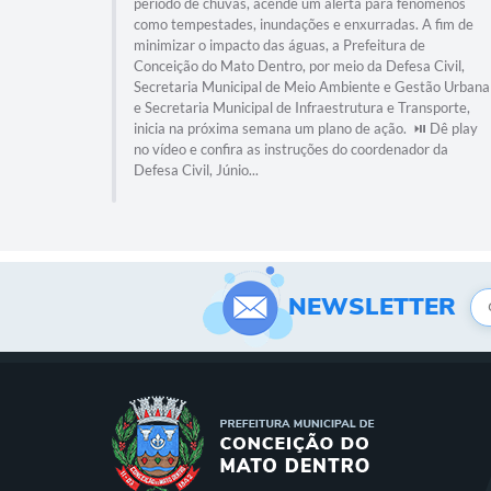
período de chuvas, acende um alerta para fenômenos
como tempestades, inundações e enxurradas. A fim de
minimizar o impacto das águas, a Prefeitura de
Conceição do Mato Dentro, por meio da Defesa Civil,
Secretaria Municipal de Meio Ambiente e Gestão Urbana
e Secretaria Municipal de Infraestrutura e Transporte,
inicia na próxima semana um plano de ação. ⏯️ Dê play
no vídeo e confira as instruções do coordenador da
Defesa Civil, Júnio...
NEWSLETTER