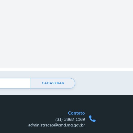
CADASTRAR
Contato
(31) 3868-1169
administracao@cmd.mg.gov.br