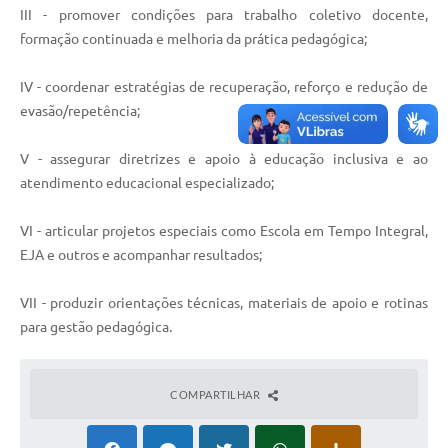
Contato
III - promover condições para trabalho coletivo docente,
formação continuada e melhoria da prática pedagógica;
Notificações de Penalidades – Decisões
Notificações Ambientais
IV - coordenar estratégias de recuperação, reforço e redução de
evasão/repetência;
Notificações Obras e Posturas
Conselho Municipal de Conservação e Defesa do
V - assegurar diretrizes e apoio à educação inclusiva e ao
Meio Ambiente-CODEMA
atendimento educacional especializado;
Galeria de Fotos
VI - articular projetos especiais como Escola em Tempo Integral,
Contratos
EJA e outros e acompanhar resultados;
Audiências Públicas
VII - produzir orientações técnicas, materiais de apoio e rotinas
para gestão pedagógica.
Arquivos para Download
Obras
COMPARTILHAR
Galeria de Vídeos
Projetos