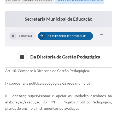
Transparência
Editais
Secretaria Municipal de Educação
Legislação
Ouvidoria
PRINCIPAL
DA DIRETORIA DE GESTÃO PEDAGÓGICA
Procuradoria Jurídica - Consultoria Administrativa
Serviços da Secretaria Municipal de Fazenda
Da Diretoria de Gestão Pedagógica
Controle Interno
Art. 10. Compete à Diretoria de Gestão Pedagógica:
Notícias
I - coordenar a política pedagógica da rede municipal;
SIM - Serviço de Inspeção Muncipal
II - orientar, supervisionar e apoiar as unidades escolares na
e-SIC
elaboração/execução do PPP - Projeto Político-Pedagógico,
Regularização Fundiária
planos de ensino e instrumentos de avaliação;