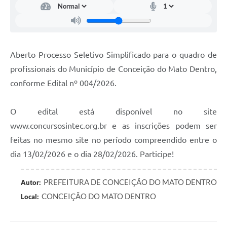
Contato
Notificações de Penalidades – Decisões
Notificações Ambientais
Aberto Processo Seletivo Simplificado para o quadro de
Notificações Obras e Posturas
profissionais do Município de Conceição do Mato Dentro,
Conselho Municipal de Conservação e Defesa do
conforme Edital nº 004/2026.
Meio Ambiente-CODEMA
Galeria de Fotos
O edital está disponível no site
www.concursosintec.org.br e as inscrições podem ser
Contratos
feitas no mesmo site no período compreendido entre o
Audiências Públicas
dia 13/02/2026 e o dia 28/02/2026. Participe!
Arquivos para Download
PREFEITURA DE CONCEIÇÃO DO MATO DENTRO
Autor:
Obras
CONCEIÇÃO DO MATO DENTRO
Local:
Galeria de Vídeos
Projetos