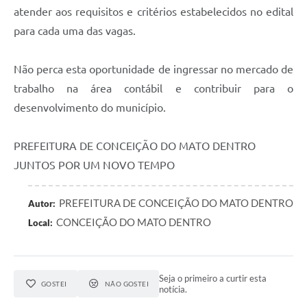
atender aos requisitos e critérios estabelecidos no edital
Contas Públicas
para cada uma das vagas.
Links
Não perca esta oportunidade de ingressar no mercado de
Serviços Online
trabalho na área contábil e contribuir para o
Telefones Úteis
desenvolvimento do município.
A Prefeitura
PREFEITURA DE CONCEIÇÃO DO MATO DENTRO
Diário Oficial
JUNTOS POR UM NOVO TEMPO
PREFEITURA DE CONCEIÇÃO DO MATO DENTRO
Autor:
CONCEIÇÃO DO MATO DENTRO
Local:
Seja o primeiro a curtir esta
GOSTEI
NÃO GOSTEI
notícia.