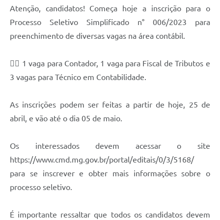
Contato
Atenção, candidatos! Começa hoje a inscrição para o
Notificações de Penalidades – Decisões
Processo Seletivo Simplificado n° 006/2023 para
preenchimento de diversas vagas na área contábil.
Notificações Ambientais
Notificações Obras e Posturas
✍🏽 1 vaga para Contador, 1 vaga para Fiscal de Tributos e
3 vagas para Técnico em Contabilidade.
Conselho Municipal de Conservação e Defesa do
Meio Ambiente-CODEMA
Galeria de Fotos
As inscrições podem ser feitas a partir de hoje, 25 de
abril, e vão até o dia 05 de maio.
Contratos
Audiências Públicas
Os interessados devem acessar o site
https://www.cmd.mg.gov.br/portal/editais/0/3/5168/
Arquivos para Download
para se inscrever e obter mais informações sobre o
Obras
processo seletivo.
Galeria de Vídeos
É importante ressaltar que todos os candidatos devem
Projetos