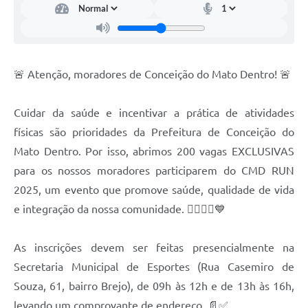
Contato
Notificações de Penalidades – Decisões
Notificações Ambientais
🚨 Atenção, moradores de Conceição do Mato Dentro! 🚨
Notificações Obras e Posturas
Conselho Municipal de Conservação e Defesa do
Cuidar da saúde e incentivar a prática de atividades
Meio Ambiente-CODEMA
físicas são prioridades da Prefeitura de Conceição do
Galeria de Fotos
Mato Dentro. Por isso, abrimos 200 vagas EXCLUSIVAS
para os nossos moradores participarem do CMD RUN
Contratos
2025, um evento que promove saúde, qualidade de vida
Audiências Públicas
e integração da nossa comunidade. 🏃‍♂️🏃‍♀️💙
Arquivos para Download
As inscrições devem ser feitas presencialmente na
Obras
Secretaria Municipal de Esportes (Rua Casemiro de
Galeria de Vídeos
Souza, 61, bairro Brejo), de 09h às 12h e de 13h às 16h,
levando um comprovante de endereço. 📄✅
Projetos