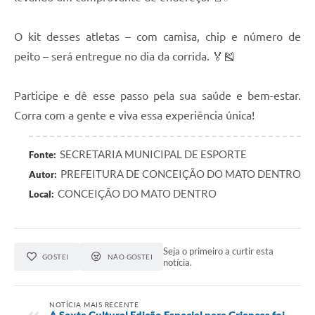
Contas Públicas
O kit desses atletas – com camisa, chip e número de
Links
peito – será entregue no dia da corrida. 🏅🎽
Serviços Online
Participe e dê esse passo pela sua saúde e bem-estar.
Telefones Úteis
Corra com a gente e viva essa experiência única!
A Prefeitura
SECRETARIA MUNICIPAL DE ESPORTE
Fonte:
Diário Oficial
PREFEITURA DE CONCEIÇÃO DO MATO DENTRO
Autor:
CONCEIÇÃO DO MATO DENTRO
Local:
Seja o primeiro a curtir esta
GOSTEI
NÃO GOSTEI
notícia.
NOTÍCIA MAIS RECENTE
A Sexta Cultural Edição Especial para Crianças foi