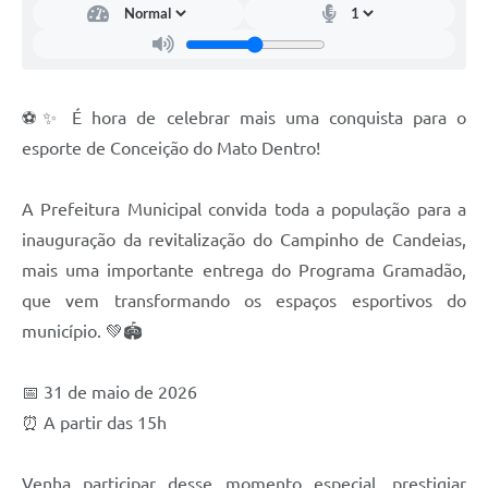
Contato
Notificações de Penalidades – Decisões
Notificações Ambientais
⚽✨ É hora de celebrar mais uma conquista para o
Notificações Obras e Posturas
esporte de Conceição do Mato Dentro!
Conselho Municipal de Conservação e Defesa do
Meio Ambiente-CODEMA
A Prefeitura Municipal convida toda a população para a
Galeria de Fotos
inauguração da revitalização do Campinho de Candeias,
mais uma importante entrega do Programa Gramadão,
Contratos
que vem transformando os espaços esportivos do
Audiências Públicas
município. 💚🏟️
Arquivos para Download
📅 31 de maio de 2026
Obras
⏰ A partir das 15h
Galeria de Vídeos
Venha participar desse momento especial, prestigiar
Projetos