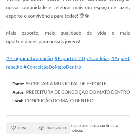
nossa comunidade e celebrar mais um espaço de lazer,
Contas Públicas
esporte e convivência para todos! 🏆⚽
Links
Mais esporte, mais qualidade de vida e mais
Serviços Online
oportunidades para nossos jovens!
Telefones Úteis
#ProgramaGramadão
#EsporteCMD
#Candeias
#AquiÉT
A Prefeitura
rabalho
#ConceiçãoDoMatoDentro
Diário Oficial
SECRETARIA MUNICIPAL DE ESPORTE
Fonte:
PREFEITURA DE CONCEIÇÃO DO MATO DENTRO
Autor:
CONCEIÇÃO DO MATO DENTRO
Local:
Seja o primeiro a curtir esta
GOSTEI
NÃO GOSTEI
notícia.