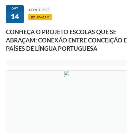
Transparência
OUT
14 OUT 2024
14
Editais
EDUCAÇÃO
Legislação
CONHEÇA O PROJETO ESCOLAS QUE SE
ABRAÇAM: CONEXÃO ENTRE CONCEIÇÃO E
Ouvidoria
PAÍSES DE LÍNGUA PORTUGUESA
Procuradoria Jurídica - Consultoria Administrativa
Serviços da Secretaria Municipal de Fazenda
Controle Interno
Notícias
SIM - Serviço de Inspeção Muncipal
e-SIC
Regularização Fundiária