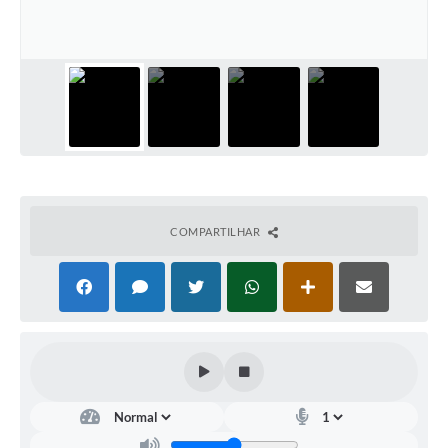
Contato
Notificações de Penalidades – Decisões
Notificações Ambientais
Notificações Obras e Posturas
Conselho Municipal de Conservação e Defesa do
Meio Ambiente-CODEMA
Galeria de Fotos
COMPARTILHAR
Contratos
Audiências Públicas
Arquivos para Download
Obras
Galeria de Vídeos
Projetos