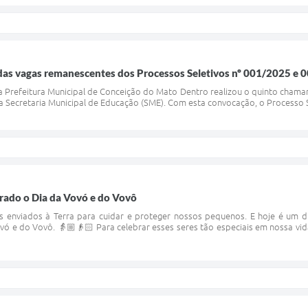
s vagas remanescentes dos Processos Seletivos nº 001/2025 e 00
), a Prefeitura Municipal de Conceição do Mato Dentro realizou o quinto cha
 Secretaria Municipal de Educação (SME). Com esta convocação, o Processo Se
rado o Dia da Vovó e do Vovô
 enviados à Terra para cuidar e proteger nossos pequenos. E hoje é um dia
 e do Vovô. 👵🏼👴🏻 Para celebrar esses seres tão especiais em nossa vid