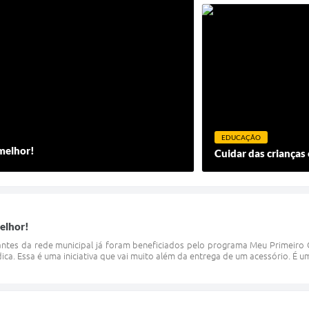
EDUCAÇÃO
melhor!
Cuidar das crianças
elhor!
ntes da rede municipal já foram beneficiados pelo programa Meu Primeiro 
ca. Essa é uma iniciativa que vai muito além da entrega de um acessório. É um