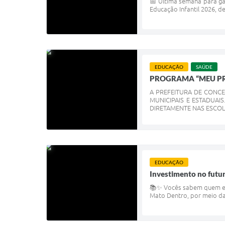
📅 Última semana para gar
Educação Infantil 2026, de
EDUCAÇÃO
SAÚDE
PROGRAMA “MEU PR
A PREFEITURA DE CONC
MUNICIPAIS E ESTADUAI
DIRETAMENTE NAS ESCOLA
EDUCAÇÃO
Investimento no futur
📚✨ Vocês sabem quem est
Mato Dentro, por meio da 