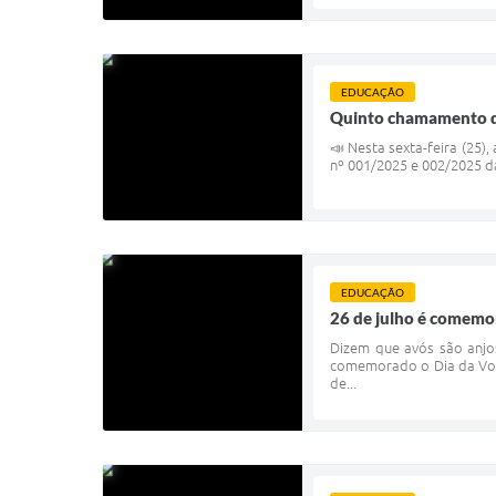
EDUCAÇÃO
Quinto chamamento da
📣 Nesta sexta-feira (25
nº 001/2025 e 002/2025 da
EDUCAÇÃO
26 de julho é comemo
Dizem que avós são anjos
comemorado o Dia da Vovó
de...