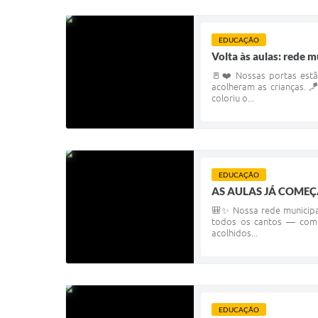
EDUCAÇÃO
Volta às aulas: rede 
🚪❤️ Nossas portas estã
acolheram as crianças. 
coloriu o...
EDUCAÇÃO
AS AULAS JÁ COME
🎒✨ Nossa rede municipal
todos os cantos — com 
acolhidos...
EDUCAÇÃO