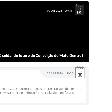
JUL
01 JUL 2026 - 09h56
01
 é cuidar do futuro de Conceição do Mato Dentro!
JUN
30 JUN 2026 - 14h06
30
Óculos CMD, garantindo acesso gratuito aos óculos para
 investimento na educação, na inclusão e no futuro...