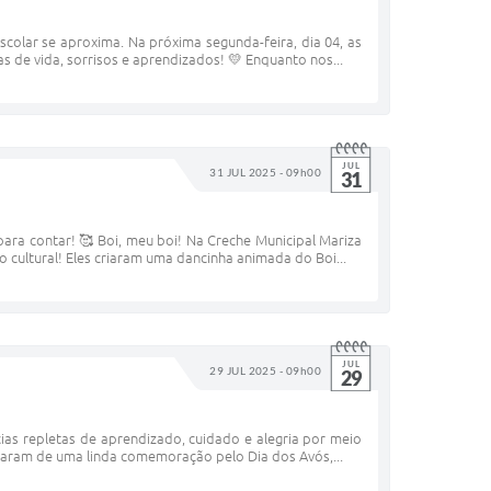
colar se aproxima. Na próxima segunda-feira, dia 04, as
 de vida, sorrisos e aprendizados! 💛 Enquanto nos...
JUL
31 JUL 2025 - 09h00
31
para contar! 🥰 Boi, meu boi! Na Creche Municipal Mariza
cultural! Eles criaram uma dancinha animada do Boi...
JUL
29 JUL 2025 - 09h00
29
as repletas de aprendizado, cuidado e alegria por meio
param de uma linda comemoração pelo Dia dos Avós,...