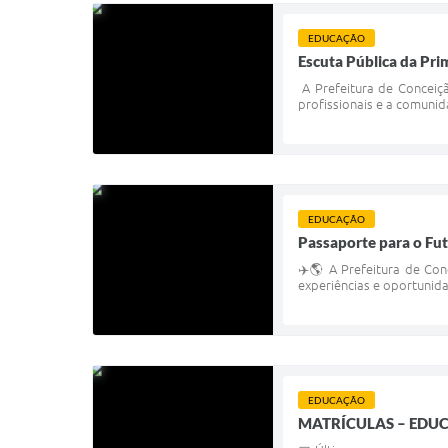
EDUCAÇÃO
Escuta Pública da Pri
A Prefeitura de Conceiçã
profissionais e a comunida
EDUCAÇÃO
Passaporte para o Fut
✈️🌎 A Prefeitura de Co
experiências e oportunida
EDUCAÇÃO
MATRÍCULAS – EDUC