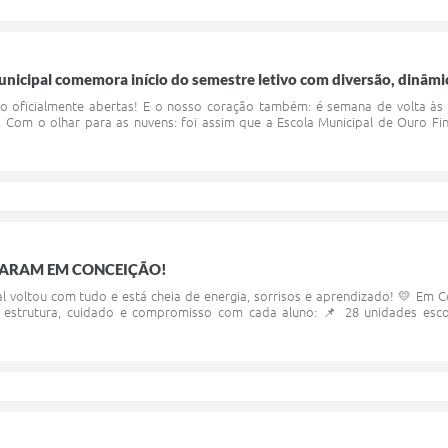
municipal comemora início do semestre letivo com diversão, dinâmic
o oficialmente abertas! E o nosso coração também: é semana de volta às 
 Com o olhar para as nuvens: foi assim que a Escola Municipal de Ouro F
ÇARAM EM CONCEIÇÃO!
 voltou com tudo e está cheia de energia, sorrisos e aprendizado! 💛 Em 
estrutura, cuidado e compromisso com cada aluno: 📌 28 unidades esco