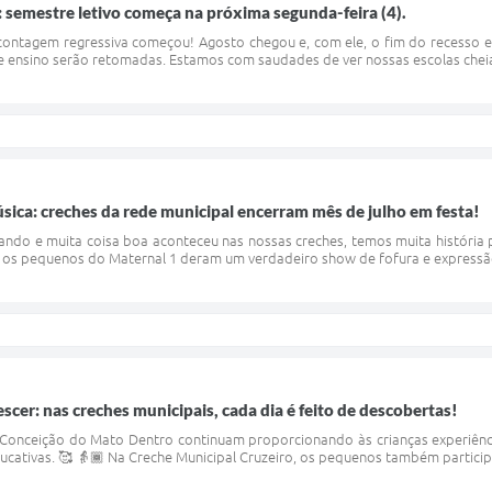
 semestre letivo começa na próxima segunda-feira (4).
contagem regressiva começou! Agosto chegou e, com ele, o fim do recesso es
e ensino serão retomadas. Estamos com saudades de ver nossas escolas cheias
música: creches da rede municipal encerram mês de julho em festa!
ando e muita coisa boa aconteceu nas nossas creches, temos muita história 
 os pequenos do Maternal 1 deram um verdadeiro show de fofura e expressão 
escer: nas creches municipais, cada dia é feito de descobertas!
 Conceição do Mato Dentro continuam proporcionando às crianças experiênci
ducativas. 🥰 👵🏾 Na Creche Municipal Cruzeiro, os pequenos também partici