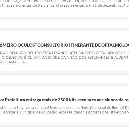
antir a vaga! A Prefeitura Municipal de Conceição do Mato Dentro informa q
stinadas a crianças de 0 a 5 anos. O prazo se encerra em 5 de dezembro. 📍 Lo
IMEIRO ÓCULOS” CONSULTÓRIO ITINERANTE DE OFTALMOLOG
EIÇÃO DO MATO DENTRO ESTÁ LEVANDO ATENDIMENTO OFTALMOLÓGICO E
S. O OBJETIVO É CUIDAR DA SAÚDE DA VISÃO DOS ESTUDANTES E AJUDA
S. CASO SEJA...
o: Prefeitura entrega mais de 2500 kits escolares aos alunos da re
á muito feliz nesta semana? Nossos alunos da Rede Municipal de Ensino! Des
Secretaria Municipal de Educação, está realizando a entrega dos kits escolar