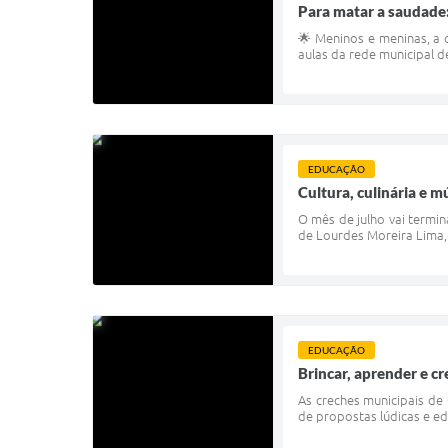
Para matar a saudade:
🌟 Meninos e meninas, a 
aulas da rede municipal d
EDUCAÇÃO
Cultura, culinária e 
O mês de julho vai termin
de Lourdes Moreira Lima,
EDUCAÇÃO
Brincar, aprender e cr
As creches municipais de
de propostas lúdicas e e