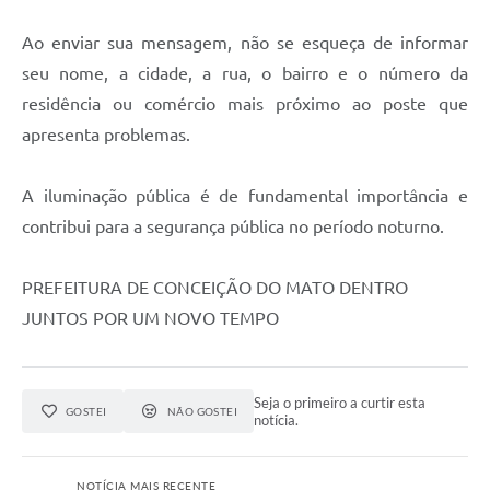
Contas Públicas
Ao enviar sua mensagem, não se esqueça de informar
seu nome, a cidade, a rua, o bairro e o número da
Links
residência ou comércio mais próximo ao poste que
Serviços Online
apresenta problemas.
Telefones Úteis
A iluminação pública é de fundamental importância e
A Prefeitura
contribui para a segurança pública no período noturno.
Diário Oficial
PREFEITURA DE CONCEIÇÃO DO MATO DENTRO
JUNTOS POR UM NOVO TEMPO
Seja o primeiro a curtir esta
GOSTEI
NÃO GOSTEI
notícia.
NOTÍCIA MAIS RECENTE