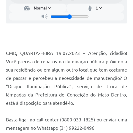
Contato
Notificações de Penalidades – Decisões
Notificações Ambientais
Notificações Obras e Posturas
Conselho Municipal de Conservação e Defesa do
Meio Ambiente-CODEMA
CMD, QUARTA-FEIRA 19.07.2023 – Atenção, cidadão!
Você precisa de reparos na iluminação pública próximo à
Galeria de Fotos
sua residência ou em algum outro local que tem costume
Contratos
de passar e percebeu a necessidade de manutenção? O
Audiências Públicas
“Disque Iluminação Pública”, serviço de troca de
lâmpadas da Prefeitura de Conceição do Mato Dentro,
Arquivos para Download
está à disposição para atendê-lo.
Obras
Basta ligar no call center (0800 033 1825) ou enviar uma
Galeria de Vídeos
mensagem no Whatsapp (31) 99222-0496.
Projetos