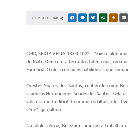
COMPARTILHAR
FACEBOOK
MESSENGER
TWITTER
WHATSAPP
OUTRAS
CMD, SEXTA-FEIRA 18.03.2022 – “Existe algo muito 
do Mato Dentro é a terra dos talentosos, cada u
Farmácia. O oleiro de mãos habilidosas que conqui
Orestes Soares dos Santos, conhecido como Bele
saudosos Hermógenes Soares dos Santos e Maria Pi
vida era muito difícil! Com muitos filhos, eles 
série”, gargalhou.
Na adolescência, Belezura começou a trabalhar e