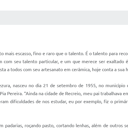
 MÍDIAS
RECEBA NOTÍCIAS
mais escasso, fino e raro que o talento. É o talento para rec
m com seu talento particular, e um que merece ser exaltado é
sta a todos com seu artesanato em cerâmica, hoje conta a sua h
zura, nasceu no dia 21 de setembro de 1955, no município d
a Pereira. “Ainda na cidade de Recreio, meu pai trabalhava e
tiveram dificuldades de nos estudar, eu por exemplo, fiz o pri
m padarias, roçando pasto, cortando lenhas, além de outros se