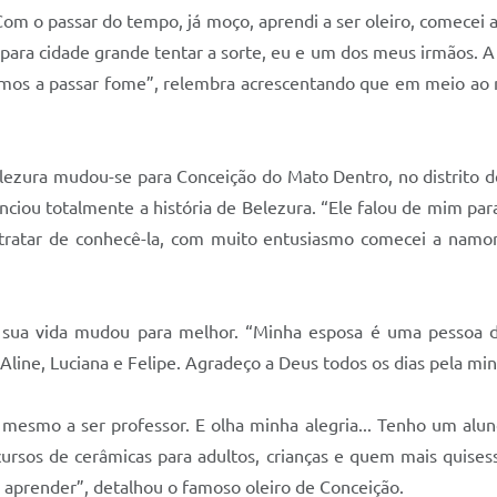
“Com o passar do tempo, já moço, aprendi a ser oleiro, comecei
 para cidade grande tentar a sorte, eu e um dos meus irmãos. A 
hegamos a passar fome”, relembra acrescentando que em meio a
Belezura mudou-se para Conceição do Mato Dentro, no distrito 
ciou totalmente a história de Belezura. “Ele falou de mim para
ra tratar de conhecê-la, com muito entusiasmo comecei a namor
 sua vida mudou para melhor. “Minha esposa é uma pessoa d
 Aline, Luciana e Felipe. Agradeço a Deus todos os dias pela m
 mesmo a ser professor. E olha minha alegria... Tenho um alun
ursos de cerâmicas para adultos, crianças e quem mais quises
 aprender”, detalhou o famoso oleiro de Conceição.