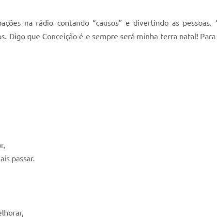
ipações na rádio contando “causos” e divertindo as pessoas
hos. Digo que Conceição é e sempre será minha terra natal! P
.
,
r,
is passar.
elhorar,