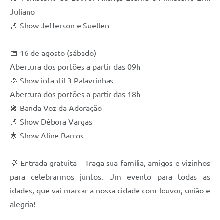
Juliano
Contas Públicas
🎶 Show Jefferson e Suellen
Links
📅 16 de agosto (sábado)
Serviços Online
Abertura dos portões a partir das 09h
Telefones Úteis
🎉 Show infantil 3 Palavrinhas
Abertura dos portões a partir das 18h
A Prefeitura
🎤 Banda Voz da Adoração
Diário Oficial
🎶 Show Débora Vargas
🌟 Show Aline Barros
💡 Entrada gratuita – Traga sua família, amigos e vizinhos
para celebrarmos juntos. Um evento para todas as
idades, que vai marcar a nossa cidade com louvor, união e
alegria!