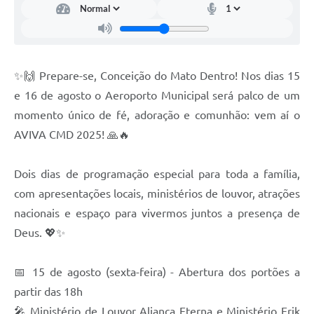
Contato
Notificações de Penalidades – Decisões
Notificações Ambientais
✨🙌 Prepare-se, Conceição do Mato Dentro! Nos dias 15
Notificações Obras e Posturas
e 16 de agosto o Aeroporto Municipal será palco de um
Conselho Municipal de Conservação e Defesa do
momento único de fé, adoração e comunhão: vem aí o
Meio Ambiente-CODEMA
AVIVA CMD 2025! 🙏🔥
Galeria de Fotos
Dois dias de programação especial para toda a família,
Contratos
com apresentações locais, ministérios de louvor, atrações
Audiências Públicas
nacionais e espaço para vivermos juntos a presença de
Arquivos para Download
Deus. 💖✨
Obras
📅 15 de agosto (sexta-feira) - Abertura dos portões a
Galeria de Vídeos
partir das 18h
🎤 Ministério de Louvor Aliança Eterna e Ministério Erik
Projetos