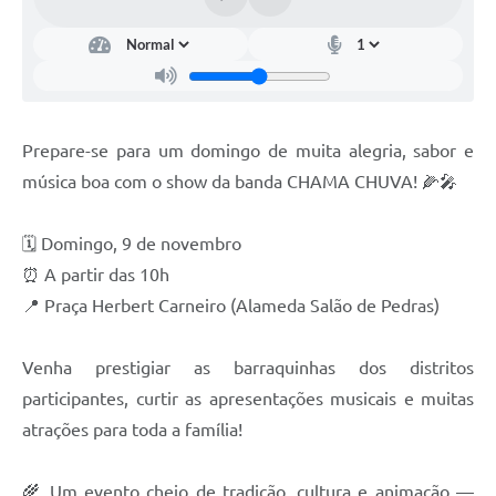
Contato
Notificações de Penalidades – Decisões
Notificações Ambientais
Notificações Obras e Posturas
Prepare-se para um domingo de muita alegria, sabor e
Conselho Municipal de Conservação e Defesa do
música boa com o show da banda CHAMA CHUVA! 🌽🎤
Meio Ambiente-CODEMA
Galeria de Fotos
🗓 Domingo, 9 de novembro
⏰ A partir das 10h
Contratos
📍 Praça Herbert Carneiro (Alameda Salão de Pedras)
Audiências Públicas
Arquivos para Download
Venha prestigiar as barraquinhas dos distritos
participantes, curtir as apresentações musicais e muitas
Obras
atrações para toda a família!
Galeria de Vídeos
🌾 Um evento cheio de tradição, cultura e animação —
Projetos