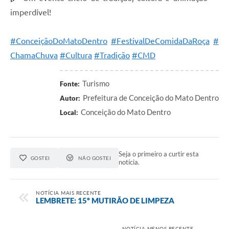
imperdível!
Contas Públicas
Links
#ConceiçãoDoMatoDentro
#FestivalDeComidaDaRoça
#
ChamaChuva
#Cultura
#Tradição
#CMD
Serviços Online
Telefones Úteis
Turismo
Fonte:
Prefeitura de Conceição do Mato Dentro
Autor:
A Prefeitura
Conceição do Mato Dentro
Local:
Diário Oficial
Seja o primeiro a curtir esta
GOSTEI
NÃO GOSTEI
notícia.
NOTÍCIA MAIS RECENTE
LEMBRETE: 15º MUTIRÃO DE LIMPEZA
NOTÍCIA MENOS RECENTE