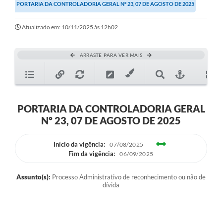
PORTARIA DA CONTROLADORIA GERAL Nº 23, 07 DE AGOSTO DE 2025
Transparência
Editais
Atualizado em: 10/11/2025 às 12h02
Legislação
ARRASTE PARA VER MAIS
Ouvidoria
Procuradoria Jurídica - Consultoria Administrativa
Serviços da Secretaria Municipal de Fazenda
PORTARIA DA CONTROLADORIA GERAL
Nº 23, 07 DE AGOSTO DE 2025
Controle Interno
Início da vigência:
Notícias
07/08/2025
Fim da vigência:
06/09/2025
SIM - Serviço de Inspeção Muncipal
Assunto(s):
Processo Administrativo de reconhecimento ou não de
e-SIC
dívida
Regularização Fundiária