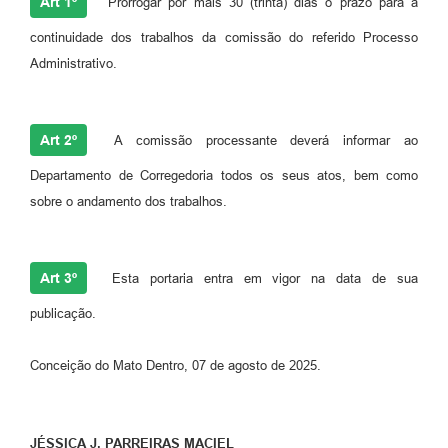
Art 1º
Prorrogar por mais 30 (trinta) dias o prazo para a
continuidade dos trabalhos da comissão do referido Processo
Administrativo.
Art 2º
A comissão processante deverá informar ao
Departamento de Corregedoria todos os seus atos, bem como
sobre o andamento dos trabalhos.
Art 3º
Esta portaria entra em vigor na data de sua
publicação.
Conceição do Mato Dentro, 07 de agosto de 2025.
JÉSSICA J. PARREIRAS MACIEL