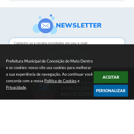
NEWSLETTER
CADASTRAR
Prefeitura Municipal de Conceição do Mato Dentro
e os cookies: nosso site usa cookies para melhorar
a sua experiência de navegação. Ao continuar você
ACEITAR
concorda com a nossa
Política de Cookies
e
Privacidade
.
PERSONALIZAR
Telefone: (31) 3868-1169
Endereço: Rua Daniel de Carvalho, 161 | CEP: 35860-000
Atendimento de Segunda-feira à Sexta-feira das 08h às 17h