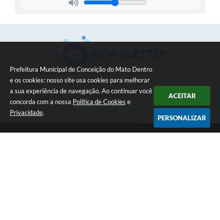
NEWSLETTER
Prefeitura Municipal de Conceição do Mato Dentro
e os cookies: nosso site usa cookies para melhorar
a sua experiência de navegação. Ao continuar você
ACEITAR
concorda com a nossa
Política de Cookies
e
CADASTRAR
Privacidade
.
PERSONALIZAR
Telefone: (31) 3868-1169
Endereço: Rua Daniel de Carvalho, 161 | CEP: 35860-000