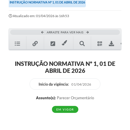
INSTRUÇÃO NORMATIVA Nº 1, 01 DE ABRIL DE 2026
Transparência
Editais
Atualizado em: 01/04/2026 às 16h53
Legislação
ARRASTE PARA VER MAIS
Ouvidoria
Procuradoria Jurídica - Consultoria Administrativa
Serviços da Secretaria Municipal de Fazenda
INSTRUÇÃO NORMATIVA Nº 1, 01 DE
ABRIL DE 2026
Controle Interno
Início da vigência:
01/04/2026
Notícias
SIM - Serviço de Inspeção Muncipal
Assunto(s):
Parecer Orçamentário
e-SIC
EM VIGOR
Regularização Fundiária