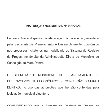
Contato
Notificações de Penalidades – Decisões
Notificações Ambientais
INSTRUÇÃO NORMATIVA Nº 001/2026
Notificações Obras e Posturas
Conselho Municipal de Conservação e Defesa do
Dispõe sobre a dispensa de elaboração de parecer orçamentário
Meio Ambiente-CODEMA
pela Secretaria de Planejamento e Desenvolvimento Econômico
Galeria de Fotos
nos processos licitatórios na modalidade de Sistema de Registro
de Preços, no âmbito da Administração Direta do Município de
Contratos
Conceição do Mato Dentro.
Audiências Públicas
O SECRETÁRIO MUNICIPAL DE PLANEJAMENTO E
Arquivos para Download
DESENVOLVIMENTO ECONÔMICO DE CONCEIÇÃO DO MATO
Obras
DENTRO, no uso das atribuições que lhe são conferidas pela
legislação municipal vigente, e
Galeria de Vídeos
Projetos
CONSIDERANDO que o Sistema de Registro de Preços se