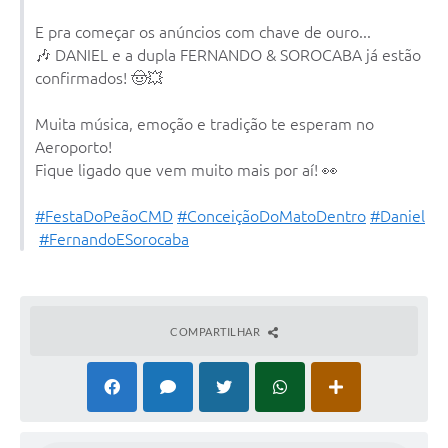
Contato
E pra começar os anúncios com chave de ouro...
Notificações de Penalidades – Decisões
🎶 DANIEL e a dupla FERNANDO & SOROCABA já estão
confirmados! 🤠💥
Notificações Ambientais
Notificações Obras e Posturas
Muita música, emoção e tradição te esperam no
Aeroporto!
Conselho Municipal de Conservação e Defesa do
Fique ligado que vem muito mais por aí! 👀
Meio Ambiente-CODEMA
Galeria de Fotos
#FestaDoPeãoCMD
#ConceiçãoDoMatoDentro
#Daniel
#FernandoESorocaba
Contratos
Audiências Públicas
Arquivos para Download
COMPARTILHAR
Obras
Galeria de Vídeos
Projetos