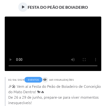
Transparência
FESTA DO PEÃO DE BOIADEIRO
Editais
Legislação
Ouvidoria
Procuradoria Jurídica - Consultoria Administrativa
Serviços da Secretaria Municipal de Fazenda
Controle Interno
Notícias
SIM - Serviço de Inspeção Muncipal
02/06/2025
EVENTOS
665 VISUALIZAÇÕES
🎉🎤 Vem aí a Festa do Peão de Boiadeiro de Conceição
e-SIC
do Mato Dentro! 🐎🔥
De 26 a 29 de junho, prepare-se para viver momentos
Regularização Fundiária
inesquecíveis!