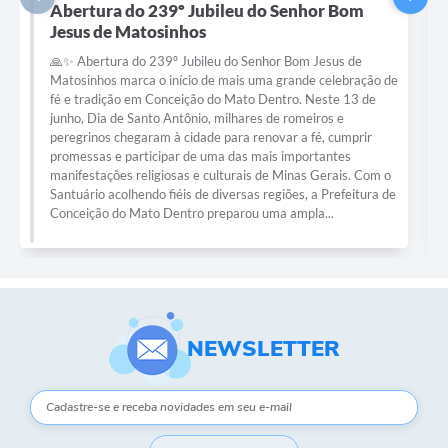
Encerramento do 238° Jubileu do Senhor
Bom Jesus de Matosinhos
Com o coração repleto de fé, gratidão e emoção, Conceição
do Mato Dentro se despede do 238° Jubileu do Senhor Bom
Jesus de Matosinhos. Foram dias de intensa devoção,
encontros marcantes, manifestações culturais e momentos
inesquecíveis vividos por milhares de fiéis, romeiros,
moradores e visitantes. Neste 24 de junho, feriado municipal,
celebramos o encerramento de uma das maiores expressões
religiosas e culturais de Minas Gerais. A cidade foi mais uma
vez palco de uma grande...
NEWSLETTER