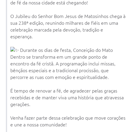
Contato
de fé da nossa cidade está chegando!
Notificações de Penalidades – Decisões
O Jubileu do Senhor Bom Jesus de Matosinhos chega à
sua 238ª edição, reunindo milhares de fiéis em uma
Notificações Ambientais
celebração marcada pela devoção, tradição e
Notificações Obras e Posturas
esperança.
Conselho Municipal de Conservação e Defesa do
Durante os dias de festa, Conceição do Mato
Meio Ambiente-CODEMA
Dentro se transforma em um grande ponto de
Galeria de Fotos
encontro da fé cristã. A programação inclui missas,
bênçãos especiais e a tradicional procissão, que
Contratos
percorre as ruas com emoção e espiritualidade.
Audiências Públicas
É tempo de renovar a fé, de agradecer pelas graças
Arquivos para Download
recebidas e de manter viva uma história que atravessa
gerações.
Obras
Venha fazer parte dessa celebração que move corações
Galeria de Vídeos
e une a nossa comunidade!
Projetos