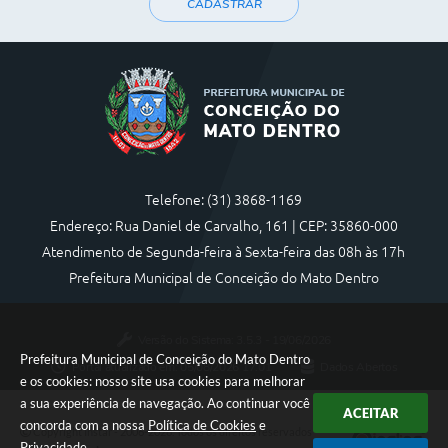
CADASTRAR
Telefone: (31) 3868-1169
Endereço: Rua Daniel de Carvalho, 161 | CEP: 35860-000
Atendimento de Segunda-feira à Sexta-feira das 08h às 17h
Prefeitura Municipal de Conceição do Mato Dentro
Versão do Sistema:
3.5.3 - 19/06/2026
Prefeitura Municipal de Conceição do Mato Dentro
Portal atualizado em:
05/08/2026 17:01
Dados Abertos
e os cookies: nosso site usa cookies para melhorar
a sua experiência de navegação. Ao continuar você
ACEITAR
concorda com a nossa
Política de Cookies
e
Copyright Instar - 2006-2026. Todos os direitos reservados -
Privacidade
.