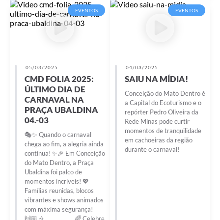
EVENTOS
EVENTOS
05/03/2025
04/03/2025
CMD FOLIA 2025:
SAIU NA MÍDIA!
ÚLTIMO DIA DE
Conceição do Mato Dentro é
CARNAVAL NA
a Capital do Ecoturismo e o
PRAÇA UBALDINA
repórter Pedro Oliveira da
04.-03
Rede Minas pode curtir
momentos de tranquilidade
🎭✨ Quando o carnaval
em cachoeiras da região
chega ao fim, a alegria ainda
durante o carnaval!
continua! ✨🎉 Em Conceição
do Mato Dentro, a Praça
Ubaldina foi palco de
momentos incríveis! 💖
Famílias reunidas, blocos
vibrantes e shows animados
com máxima segurança!
🙌🏼🎶⠀⠀⠀⠀⠀⠀ 🌈 Celebre