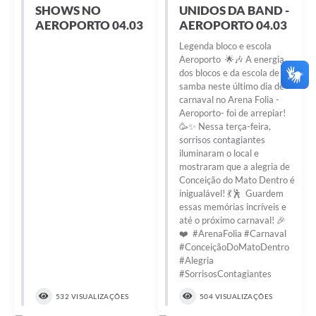
SHOWS NO
UNIDOS DA BAND -
AEROPORTO 04.03
AEROPORTO 04.03
Legenda bloco e escola
Aeroporto 🌟🎶 A energia
dos blocos e da escola de
samba neste último dia de
carnaval no Arena Folia -
Aeroporto- foi de arrepiar!
🥳✨ Nessa terça-feira,
sorrisos contagiantes
iluminaram o local e
mostraram que a alegria de
Conceição do Mato Dentro é
inigualável! 💃🕺 Guardem
essas memórias incríveis e
até o próximo carnaval! 🎉
❤️ #ArenaFolia #Carnaval
#ConceiçãoDoMatoDentro
#Alegria
#SorrisosContagiantes
532 VISUALIZAÇÕES
504 VISUALIZAÇÕES