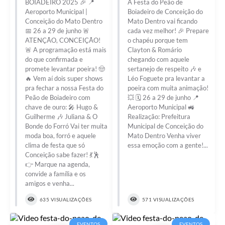
BOIADEIRO 2025 🎉 📍
A Festa do Peão de
Aeroporto Municipal |
Boiadeiro de Conceição do
Conceição do Mato Dentro
Mato Dentro vai ficando
📅 26 a 29 de junho 🚨
cada vez melhor! 🎉 Prepare
ATENÇÃO, CONCEIÇÃO!
o chapéu porque tem
🚨 A programação está mais
Clayton & Romário
do que confirmada e
chegando com aquele
promete levantar poeira! 🤠
sertanejo de respeito 🎶 e
🔥 Vem aí dois super shows
Léo Foguete pra levantar a
pra fechar a nossa Festa do
poeira com muita animação!
Peão de Boiadeiro com
💥 🗓 26 a 29 de junho 📍
chave de ouro: 🎤 Hugo &
Aeroporto Municipal 🚜
Guilherme 🎶 Juliana & O
Realização: Prefeitura
Bonde do Forró Vai ter muita
Municipal de Conceição do
moda boa, forró e aquele
Mato Dentro Venha viver
clima de festa que só
essa emoção com a gente!...
Conceição sabe fazer! 💃🕺
👉 Marque na agenda,
convide a família e os
amigos e venha...
635 VISUALIZAÇÕES
571 VISUALIZAÇÕES
EVENTOS
EVENTOS