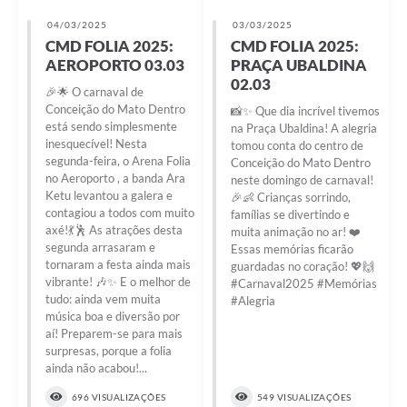
04/03/2025
03/03/2025
CMD FOLIA 2025:
CMD FOLIA 2025:
AEROPORTO 03.03
PRAÇA UBALDINA
02.03
🎉🌟 O carnaval de
Conceição do Mato Dentro
📸✨ Que dia incrível tivemos
está sendo simplesmente
na Praça Ubaldina! A alegria
inesquecível! Nesta
tomou conta do centro de
segunda-feira, o Arena Folia
Conceição do Mato Dentro
no Aeroporto , a banda Ara
neste domingo de carnaval!
Ketu levantou a galera e
🎉👶 Crianças sorrindo,
contagiou a todos com muito
famílias se divertindo e
axé!💃🕺 As atrações desta
muita animação no ar! ❤️
segunda arrasaram e
Essas memórias ficarão
tornaram a festa ainda mais
guardadas no coração! 💖🙌
vibrante! 🎶✨ E o melhor de
#Carnaval2025 #Memórias
tudo: ainda vem muita
#Alegria
música boa e diversão por
aí! Preparem-se para mais
surpresas, porque a folia
ainda não acabou!...
696 VISUALIZAÇÕES
549 VISUALIZAÇÕES