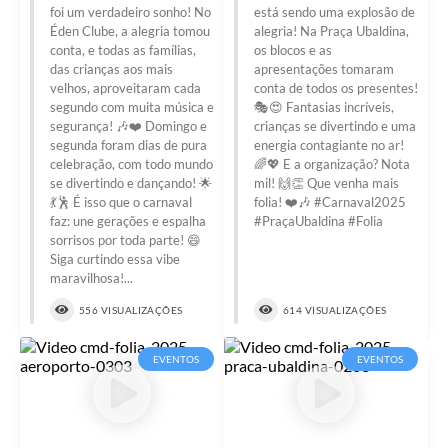
foi um verdadeiro sonho! No
está sendo uma explosão de
Éden Clube, a alegria tomou
alegria! Na Praça Ubaldina,
conta, e todas as famílias,
os blocos e as
das crianças aos mais
apresentações tomaram
velhos, aproveitaram cada
conta de todos os presentes!
segundo com muita música e
🎭😍 Fantasias incríveis,
segurança! 🎶❤️ Domingo e
crianças se divertindo e uma
segunda foram dias de pura
energia contagiante no ar!
celebração, com todo mundo
🌈💖 E a organização? Nota
se divertindo e dançando! 🌟
mil! 🙌👏 Que venha mais
💃🕺 É isso que o carnaval
folia! ❤️🎶 #Carnaval2025
faz: une gerações e espalha
#PraçaUbaldina #Folia
sorrisos por toda parte! 😄
Siga curtindo essa vibe
maravilhosa!...
556 VISUALIZAÇÕES
614 VISUALIZAÇÕES
EVENTOS
EVENTOS