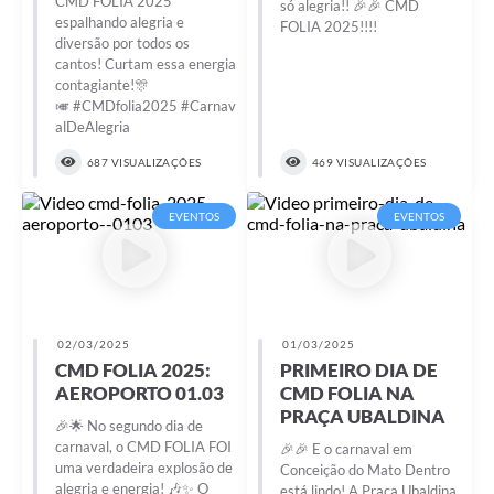
CMD FOLIA 2025
só alegria!! 🎉🎉 CMD
espalhando alegria e
FOLIA 2025!!!!
diversão por todos os
cantos! Curtam essa energia
contagiante!🎊
🎺 #CMDfolia2025 #Carnav
alDeAlegria
687 VISUALIZAÇÕES
469 VISUALIZAÇÕES
EVENTOS
EVENTOS
02/03/2025
01/03/2025
CMD FOLIA 2025:
PRIMEIRO DIA DE
AEROPORTO 01.03
CMD FOLIA NA
PRAÇA UBALDINA
🎉🌟 No segundo dia de
carnaval, o CMD FOLIA FOI
🎉🎉 E o carnaval em
uma verdadeira explosão de
Conceição do Mato Dentro
alegria e energia! 🎶✨ O
está lindo! A Praça Ubaldina,