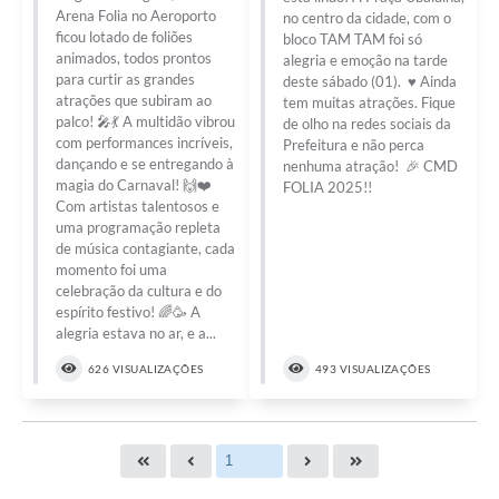
Arena Folia no Aeroporto
no centro da cidade, com o
ficou lotado de foliões
bloco TAM TAM foi só
animados, todos prontos
alegria e emoção na tarde
para curtir as grandes
deste sábado (01). ♥️ Ainda
atrações que subiram ao
tem muitas atrações. Fique
palco! 🎤💃 A multidão vibrou
de olho na redes sociais da
com performances incríveis,
Prefeitura e não perca
dançando e se entregando à
nenhuma atração! 🎉 CMD
magia do Carnaval! 🙌❤️
FOLIA 2025!!
Com artistas talentosos e
uma programação repleta
de música contagiante, cada
momento foi uma
celebração da cultura e do
espírito festivo! 🌈🥳 A
alegria estava no ar, e a...
626 VISUALIZAÇÕES
493 VISUALIZAÇÕES