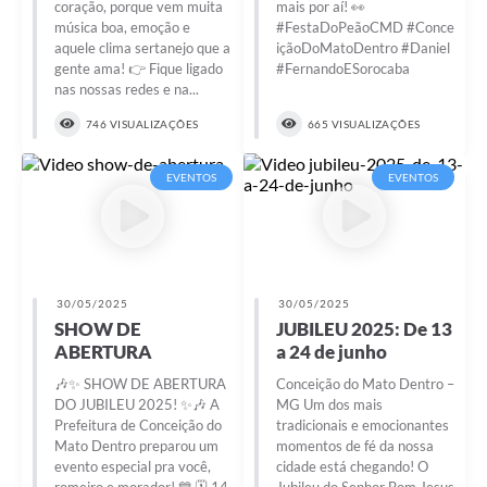
coração, porque vem muita
mais por aí! 👀
música boa, emoção e
#FestaDoPeãoCMD #Conce
aquele clima sertanejo que a
içãoDoMatoDentro #Daniel
gente ama! 👉 Fique ligado
#FernandoESorocaba
nas nossas redes e na...
746 VISUALIZAÇÕES
665 VISUALIZAÇÕES
EVENTOS
EVENTOS
30/05/2025
30/05/2025
SHOW DE
JUBILEU 2025: De 13
ABERTURA
a 24 de junho
🎶✨ SHOW DE ABERTURA
Conceição do Mato Dentro –
DO JUBILEU 2025! ✨🎶 A
MG Um dos mais
Prefeitura de Conceição do
tradicionais e emocionantes
Mato Dentro preparou um
momentos de fé da nossa
evento especial pra você,
cidade está chegando! O
romeiro e morador! 💙 🗓️ 14
Jubileu do Senhor Bom Jesus