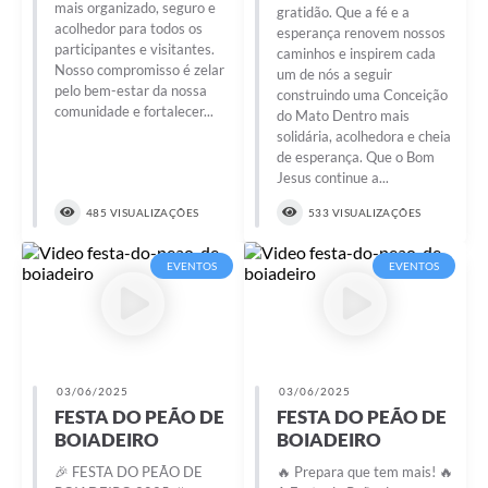
mais organizado, seguro e
gratidão. Que a fé e a
acolhedor para todos os
esperança renovem nossos
participantes e visitantes.
caminhos e inspirem cada
Nosso compromisso é zelar
um de nós a seguir
pelo bem-estar da nossa
construindo uma Conceição
comunidade e fortalecer...
do Mato Dentro mais
solidária, acolhedora e cheia
de esperança. Que o Bom
Jesus continue a...
485 VISUALIZAÇÕES
533 VISUALIZAÇÕES
EVENTOS
EVENTOS
03/06/2025
03/06/2025
FESTA DO PEÃO DE
FESTA DO PEÃO DE
BOIADEIRO
BOIADEIRO
🎉 FESTA DO PEÃO DE
🔥 Prepara que tem mais! 🔥