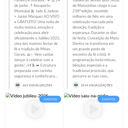
de junho 📍 Aeroporto
de Matosinhos chega à sua
Municipal 🎤 Jads & Jadson
238ª edição, reunindo
+ Junior Marques AO VIVO
milhares de fiéis em uma
e GRATUITO! Uma noite de
celebração marcada pela
muita música, emoção e
devoção, tradição e
celebração para abrir
esperança. Durante os dias
oficialmente o Jubileu 2025,
de festa, Conceição do Mato
uma das maiores festas de
Dentro se transforma em
fé e tradição de Minas
um grande ponto de
Gerais. 🙏✨ Vem cantar,
encontro da fé cristã. A
dançar e celebrar com a
programação inclui missas,
gente! 🎶💃🕺 ➡️ Estrutura
bênçãos especiais e a
preparada com carinho,
tradicional procissão, que
segurança e conforto pra...
percorre as ruas com...
665 VISUALIZAÇÕES
1014 VISUALIZAÇÕES
EVENTOS
EVENTOS