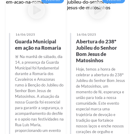
Contas Públicas
Links
Serviços Online
16/06/2025
16/06/2025
Guarda Municipal
Abertura do 238º
Telefones Úteis
em ação na Romaria
Jubileu do Senhor
Bom Jesus de
🚨 Na manhã de sábado, dia
A Prefeitura
Matosinhos
14, a presença da Guarda
Municipal foi fundamental
Hoje, temos a honra de
Diário Oficial
durante a Romaria dos
celebrar a abertura do 238º
Cavaleiros e Amazonas
Jubileu do Senhor Bom Jesus
rumo à Benção do Jubileu do
de Matosinhos, um
Senhor Bom Jesus de
momento de fé, esperança e
Matosinhos. A atuação da
união para toda a nossa
nossa Guarda foi essencial
comunidade. Este evento
para garantir a segurança, o
especial marca uma
acompanhamento do desfile
trajetória de devoção e
e o apoio nas festividades na
tradição que fortalece
Rua Luis Maria,
nossos laços e enche nossos
proporcionando um evento
corações de orgulho e