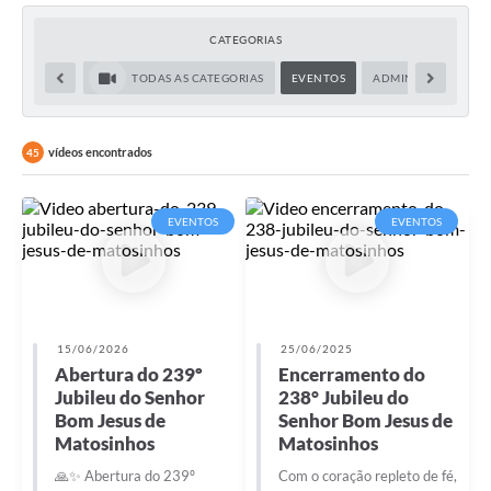
Transparência
CATEGORIAS
Editais
TODAS AS CATEGORIAS
EVENTOS
ADMINISTRAÇÃO
Legislação
Ouvidoria
vídeos encontrados
45
Procuradoria Jurídica - Consultoria Administrativa
EVENTOS
EVENTOS
Serviços da Secretaria Municipal de Fazenda
Controle Interno
Notícias
15/06/2026
25/06/2025
SIM - Serviço de Inspeção Muncipal
Abertura do 239º
Encerramento do
Jubileu do Senhor
238° Jubileu do
e-SIC
Bom Jesus de
Senhor Bom Jesus de
Matosinhos
Matosinhos
Regularização Fundiária
🙏✨ Abertura do 239º
Com o coração repleto de fé,