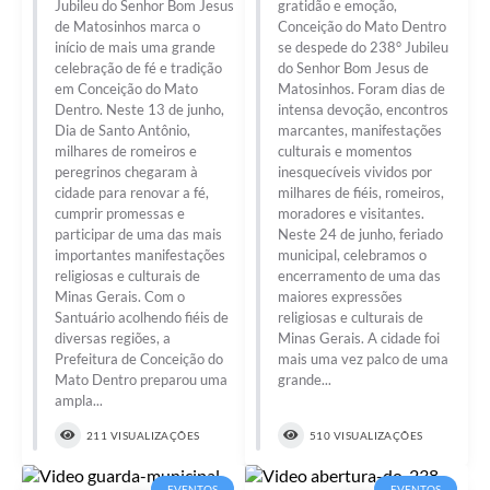
Contato
Jubileu do Senhor Bom Jesus
gratidão e emoção,
de Matosinhos marca o
Conceição do Mato Dentro
Notificações de Penalidades – Decisões
início de mais uma grande
se despede do 238° Jubileu
celebração de fé e tradição
do Senhor Bom Jesus de
Notificações Ambientais
em Conceição do Mato
Matosinhos. Foram dias de
Dentro. Neste 13 de junho,
intensa devoção, encontros
Notificações Obras e Posturas
Dia de Santo Antônio,
marcantes, manifestações
milhares de romeiros e
culturais e momentos
peregrinos chegaram à
inesquecíveis vividos por
Conselho Municipal de Conservação e Defesa do
Meio Ambiente-CODEMA
cidade para renovar a fé,
milhares de fiéis, romeiros,
cumprir promessas e
moradores e visitantes.
Galeria de Fotos
participar de uma das mais
Neste 24 de junho, feriado
importantes manifestações
municipal, celebramos o
Contratos
religiosas e culturais de
encerramento de uma das
Minas Gerais. Com o
maiores expressões
Audiências Públicas
Santuário acolhendo fiéis de
religiosas e culturais de
diversas regiões, a
Minas Gerais. A cidade foi
Prefeitura de Conceição do
mais uma vez palco de uma
Arquivos para Download
Mato Dentro preparou uma
grande...
ampla...
Obras
211 VISUALIZAÇÕES
510 VISUALIZAÇÕES
Galeria de Vídeos
Projetos
EVENTOS
EVENTOS