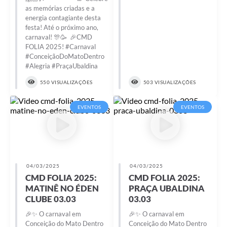
as memórias criadas e a
energia contagiante desta
festa! Até o próximo ano,
carnaval! 🎊🥳 🎉CMD
FOLIA 2025! #Carnaval
#ConceiçãoDoMatoDentro
#Alegria #PraçaUbaldina
550 VISUALIZAÇÕES
503 VISUALIZAÇÕES
EVENTOS
EVENTOS
04/03/2025
04/03/2025
CMD FOLIA 2025:
CMD FOLIA 2025:
MATINÊ NO ÉDEN
PRAÇA UBALDINA
CLUBE 03.03
03.03
🎉✨ O carnaval em
🎉✨ O carnaval em
Conceição do Mato Dentro
Conceição do Mato Dentro