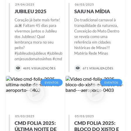
29/04/2025
06/03/2025
JUBILEU 2025
SAIU NA MÍDIA
Coração já bate mais forte!
Do tradicional carnaval à
🙏🏾 Faltam 45 dias para
tranquilidade da natureza,
vivermos juntos o Jubileu
Conceição do Mato Dentro
dos Jubileus! Qual
se revela como uma
lembrança mora no seu
referência em cidades
peito?
históricas de Minas!!!
#jubileudosjubileus #jubileub
Matéria Rede Minas
omjesusdomatosinhos #cmd
4691 VISUALIZAÇÕES
671 VISUALIZAÇÕES
EVENTOS
EVENTOS
05/03/2025
05/03/2025
CMD FOLIA 2025:
CMD FOLIA 2025:
ÚLTIMA NOITE DE
BLOCO DO XISTO E