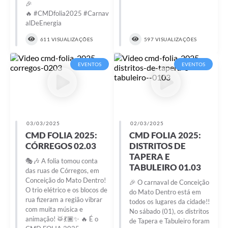
🎉
🔥 #CMDfolia2025 #Carnav
alDeEnergia
611 VISUALIZAÇÕES
597 VISUALIZAÇÕES
EVENTOS
EVENTOS
03/03/2025
02/03/2025
CMD FOLIA 2025:
CMD FOLIA 2025:
CÓRREGOS 02.03
DISTRITOS DE
TAPERA E
🎭🎶 A folia tomou conta
TABULEIRO 01.03
das ruas de Córregos, em
Conceição do Mato Dentro!
🎉 O carnaval de Conceição
O trio elétrico e os blocos de
do Mato Dentro está em
rua fizeram a região vibrar
todos os lugares da cidade!!
com muita música e
No sábado (01), os distritos
animação! 🥁💃🏾✨ 🔥 É o
de Tapera e Tabuleiro foram