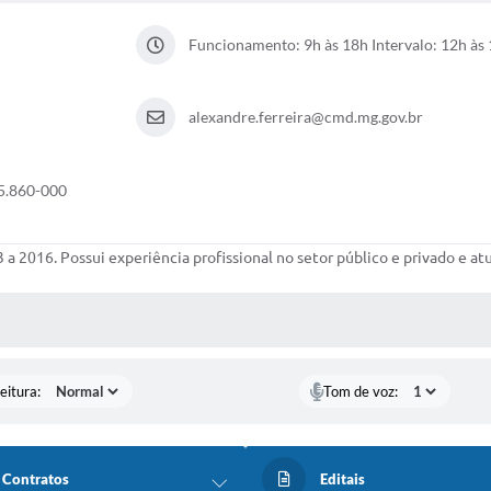
Funcionamento: 9h às 18h Intervalo: 12h às
alexandre.ferreira@cmd.mg.gov.br
35.860-000
a 2016. Possui experiência profissional no setor público e privado e at
 MÍDIAS
eitura:
Tom de voz:
Contratos
Editais