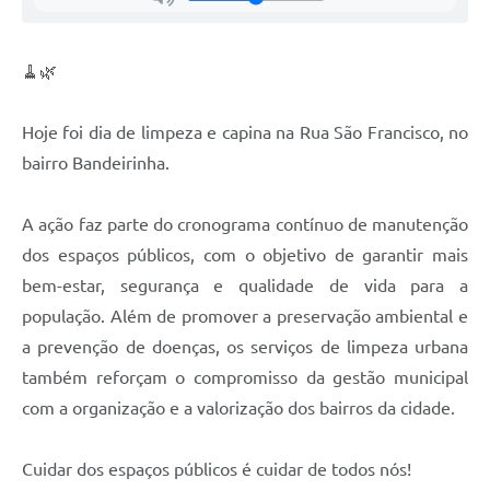
Contas Públicas
🧹🌿
Links
Serviços Online
Hoje foi dia de limpeza e capina na Rua São Francisco, no
bairro Bandeirinha.
Telefones Úteis
A Prefeitura
A ação faz parte do cronograma contínuo de manutenção
dos espaços públicos, com o objetivo de garantir mais
Diário Oficial
bem-estar, segurança e qualidade de vida para a
população. Além de promover a preservação ambiental e
a prevenção de doenças, os serviços de limpeza urbana
também reforçam o compromisso da gestão municipal
com a organização e a valorização dos bairros da cidade.
Cuidar dos espaços públicos é cuidar de todos nós!