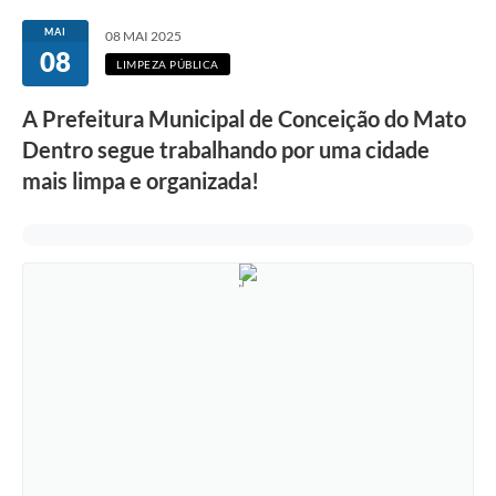
Transparência
MAI
08 MAI 2025
08
Editais
LIMPEZA PÚBLICA
Legislação
A Prefeitura Municipal de Conceição do Mato
Dentro segue trabalhando por uma cidade
Ouvidoria
mais limpa e organizada!
Procuradoria Jurídica - Consultoria Administrativa
Serviços da Secretaria Municipal de Fazenda
Controle Interno
Notícias
SIM - Serviço de Inspeção Muncipal
e-SIC
Regularização Fundiária