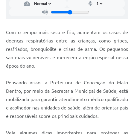
Contato
Notificações de Penalidades – Decisões
Notificações Ambientais
Com o tempo mais seco e frio, aumentam os casos de
Notificações Obras e Posturas
doenças respiratórias entre as crianças, como gripes,
Conselho Municipal de Conservação e Defesa do
resfriados, bronquiolite e crises de asma. Os pequenos
Meio Ambiente-CODEMA
são mais vulneráveis e merecem atenção especial nessa
Galeria de Fotos
época do ano.
Contratos
Pensando nisso, a Prefeitura de Conceição do Mato
Audiências Públicas
Dentro, por meio da Secretaria Municipal de Saúde, está
Arquivos para Download
mobilizada para garantir atendimento médico qualificado
e acolhedor nas unidades de saúde, além de orientar pais
Obras
e responsáveis sobre os principais cuidados.
Galeria de Vídeos
Veja algumas dicas importantes para proteger as
Projetos