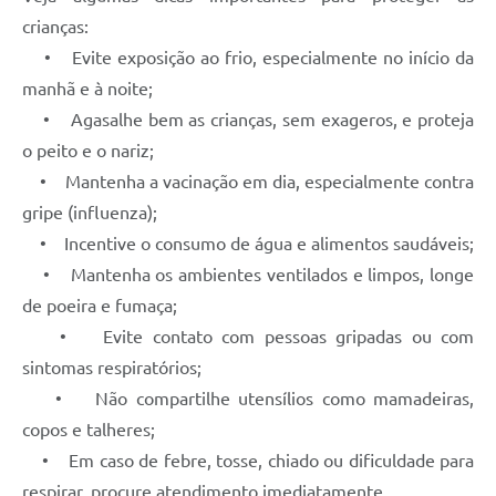
crianças:
Contas Públicas
• Evite exposição ao frio, especialmente no início da
Links
manhã e à noite;
• Agasalhe bem as crianças, sem exageros, e proteja
Serviços Online
o peito e o nariz;
Telefones Úteis
• Mantenha a vacinação em dia, especialmente contra
gripe (influenza);
A Prefeitura
• Incentive o consumo de água e alimentos saudáveis;
Diário Oficial
• Mantenha os ambientes ventilados e limpos, longe
de poeira e fumaça;
• Evite contato com pessoas gripadas ou com
sintomas respiratórios;
• Não compartilhe utensílios como mamadeiras,
copos e talheres;
• Em caso de febre, tosse, chiado ou dificuldade para
respirar, procure atendimento imediatamente.