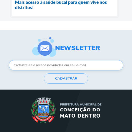
Mais acesso à saúde bucal para quem vive nos
distritos!
NEWSLETTER
CADASTRAR