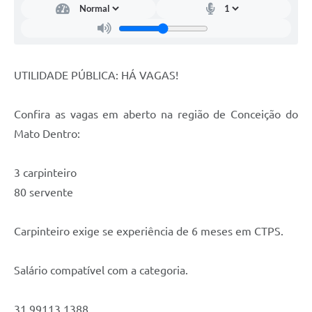
Contato
Notificações de Penalidades – Decisões
Notificações Ambientais
UTILIDADE PÚBLICA: HÁ VAGAS!
Notificações Obras e Posturas
Conselho Municipal de Conservação e Defesa do
Confira as vagas em aberto na região de Conceição do
Meio Ambiente-CODEMA
Mato Dentro:
Galeria de Fotos
3 carpinteiro
Contratos
80 servente
Audiências Públicas
Arquivos para Download
Carpinteiro exige se experiência de 6 meses em CTPS.
Obras
Salário compatível com a categoria.
Galeria de Vídeos
31 99113 1388
Projetos