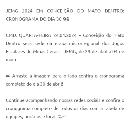
JEMG 2024 EM CONCEIÇÃO DO MATO DENTRO:
Contas Públicas
CRONOGRAMA DO DIA 30 ⚽🎖️
Links
Serviços Online
CMD, QUARTA-FEIRA 24.04.2024 – Conceição do Mato
Dentro será sede da etapa microrregional dos Jogos
Telefones Úteis
Escolares de Minas Gerais - JEMG, de 29 de abril a 04 de
A Prefeitura
maio.
Diário Oficial
➡️ Arraste a imagem para o lado confira o cronograma
completo do dia 30 de abril!
Continue acompanhando nossas redes sociais e confira o
cronograma completo de todos os dias com a tabela de
equipes, horários e local. 🤝✅