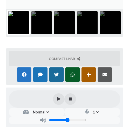
Contato
Notificações de Penalidades – Decisões
Notificações Ambientais
Notificações Obras e Posturas
Conselho Municipal de Conservação e Defesa do
Meio Ambiente-CODEMA
COMPARTILHAR
Galeria de Fotos
Contratos
Audiências Públicas
Arquivos para Download
Obras
Galeria de Vídeos
Projetos