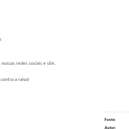
s
ossas redes sociais e site.
contra a raiva!
Fonte:
Autor: