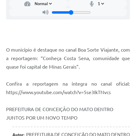
Contato
Notificações de Penalidades – Decisões
Notificações Ambientais
Notificações Obras e Posturas
Conselho Municipal de Conservação e Defesa do
O município é destaque no canal Boa Sorte Viajante, com
Meio Ambiente-CODEMA
a reportagem: “Conheça Costa Sena, comunidade que
Galeria de Fotos
quase foi capital de Minas Gerais”.
Contratos
Confira a reportagem na íntegra no canal oficial:
Audiências Públicas
https://www.youtube.com/watch?v=5se3IkTNvcs
Arquivos para Download
PREFEITURA DE CONCEIÇÃO DO MATO DENTRO
Obras
JUNTOS POR UM NOVO TEMPO
Galeria de Vídeos
PREFEITURA DE CONCEIÇÃO DO MATO DENTRO
Autor:
Projetos