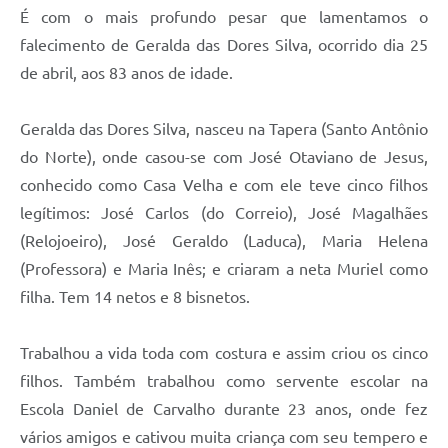
Contato
É com o mais profundo pesar que lamentamos o
Notificações de Penalidades – Decisões
falecimento de Geralda das Dores Silva, ocorrido dia 25
de abril, aos 83 anos de idade.
Notificações Ambientais
Notificações Obras e Posturas
Geralda das Dores Silva, nasceu na Tapera (Santo Antônio
do Norte), onde casou-se com José Otaviano de Jesus,
Conselho Municipal de Conservação e Defesa do
Meio Ambiente-CODEMA
conhecido como Casa Velha e com ele teve cinco filhos
Galeria de Fotos
legítimos: José Carlos (do Correio), José Magalhães
(Relojoeiro), José Geraldo (Laduca), Maria Helena
Contratos
(Professora) e Maria Inês; e criaram a neta Muriel como
Audiências Públicas
filha. Tem 14 netos e 8 bisnetos.
Arquivos para Download
Trabalhou a vida toda com costura e assim criou os cinco
Obras
filhos. Também trabalhou como servente escolar na
Galeria de Vídeos
Escola Daniel de Carvalho durante 23 anos, onde fez
vários amigos e cativou muita criança com seu tempero e
Projetos