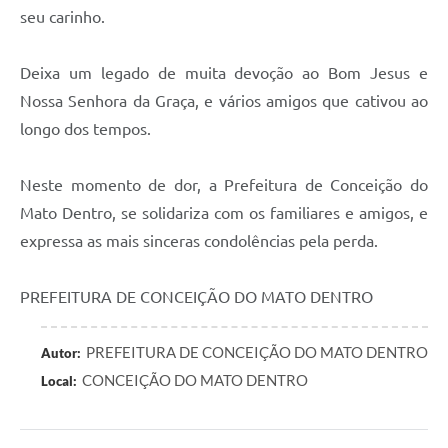
seu carinho.
Contas Públicas
Deixa um legado de muita devoção ao Bom Jesus e
Links
Nossa Senhora da Graça, e vários amigos que cativou ao
Serviços Online
longo dos tempos.
Telefones Úteis
Neste momento de dor, a Prefeitura de Conceição do
A Prefeitura
Mato Dentro, se solidariza com os familiares e amigos, e
Diário Oficial
expressa as mais sinceras condolências pela perda.
PREFEITURA DE CONCEIÇÃO DO MATO DENTRO
PREFEITURA DE CONCEIÇÃO DO MATO DENTRO
Autor:
CONCEIÇÃO DO MATO DENTRO
Local: