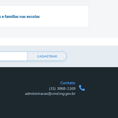
 e famílias nas escolas
CADASTRAR
Contato
(31) 3868-1169
administracao@cmd.mg.gov.br