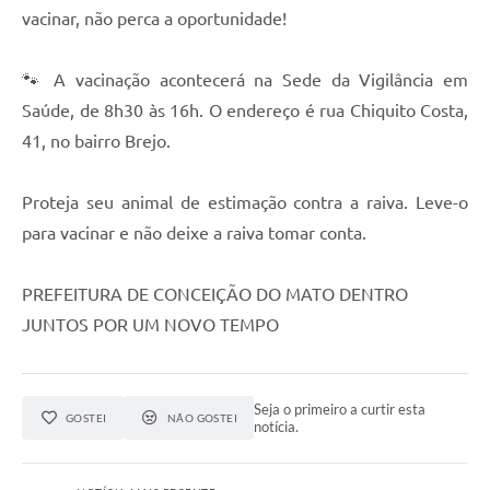
Contato
vacinar, não perca a oportunidade!
Notificações de Penalidades – Decisões
🐾 A vacinação acontecerá na Sede da Vigilância em
Notificações Ambientais
Saúde, de 8h30 às 16h. O endereço é rua Chiquito Costa,
Notificações Obras e Posturas
41, no bairro Brejo.
Conselho Municipal de Conservação e Defesa do
Meio Ambiente-CODEMA
Proteja seu animal de estimação contra a raiva. Leve-o
Galeria de Fotos
para vacinar e não deixe a raiva tomar conta.
Contratos
PREFEITURA DE CONCEIÇÃO DO MATO DENTRO
Audiências Públicas
JUNTOS POR UM NOVO TEMPO
Arquivos para Download
Obras
Seja o primeiro a curtir esta
GOSTEI
NÃO GOSTEI
notícia.
Galeria de Vídeos
Projetos