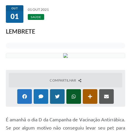
Transparência
OUT
01 OUT 2021
01
Editais
SAÚDE
Legislação
LEMBRETE
Ouvidoria
Procuradoria Jurídica - Consultoria Administrativa
Serviços da Secretaria Municipal de Fazenda
Controle Interno
COMPARTILHAR
Notícias
SIM - Serviço de Inspeção Muncipal
e-SIC
É amanhã o dia D da Campanha de Vacinação Antirrábica.
Regularização Fundiária
Se por algum motivo não conseguiu levar seu pet para