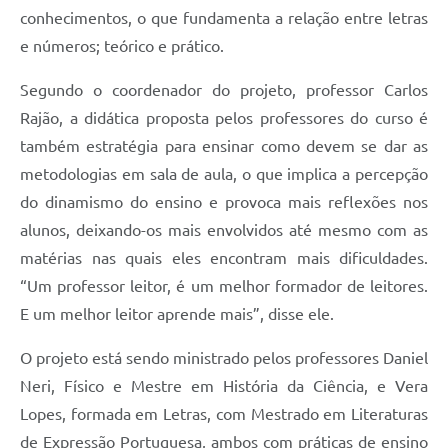
conhecimentos, o que fundamenta a relação entre letras
Contas Públicas
e números; teórico e prático.
Links
Segundo o coordenador do projeto, professor Carlos
Serviços Online
Rajão, a didática proposta pelos professores do curso é
também estratégia para ensinar como devem se dar as
Telefones Úteis
metodologias em sala de aula, o que implica a percepção
A Prefeitura
do dinamismo do ensino e provoca mais reflexões nos
alunos, deixando-os mais envolvidos até mesmo com as
Diário Oficial
matérias nas quais eles encontram mais dificuldades.
“Um professor leitor, é um melhor formador de leitores.
E um melhor leitor aprende mais”, disse ele.
O projeto está sendo ministrado pelos professores Daniel
Neri, Físico e Mestre em História da Ciência, e Vera
Lopes, formada em Letras, com Mestrado em Literaturas
de Expressão Portuguesa, ambos com práticas de ensino