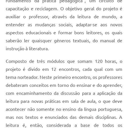
Contato
fundamento da prática pedagógica”, um circuito de
capacitação e reciclagem. O objetivo geral do projeto é
Notificações de Penalidades – Decisões
auxiliar o professor, através da leitura de mundo, a
Notificações Ambientais
entender as mudanças sociais, adaptar-se aos novos
aspectos educacionais e formar bons leitores, os quais
Notificações Obras e Posturas
saberão ler quaisquer gêneros textuais, do manual de
Conselho Municipal de Conservação e Defesa do
instrução à literatura.
Meio Ambiente-CODEMA
Galeria de Fotos
Composto de três módulos que somam 120 horas, o
projeto é divido em 12 encontros, cada qual com um
Contratos
tema norteador. Neste primeiro encontro, os professores
Audiências Públicas
debateram conceitos em torno do ensinar e do aprender,
com encaminhamento da discussão para a aplicação da
Arquivos para Download
leitura para novas práticas em sala de aula, o que deve
Obras
acontecer não somente no ensino da língua portuguesa,
Galeria de Vídeos
mas nos textos e enunciados das demais disciplinas. A
leitura é, então, considerada a base de todos os
Projetos