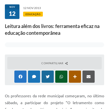
Transparência
NOV
12 NOV 2013
12
Editais
EDUCAÇÃO
Legislação
Leitura além dos livros: ferramenta eficaz na
educação contemporânea
Ouvidoria
Procuradoria Jurídica - Consultoria Administrativa
Serviços da Secretaria Municipal de Fazenda
Controle Interno
COMPARTILHAR
Notícias
SIM - Serviço de Inspeção Muncipal
e-SIC
Os professores da rede municipal começaram, no último
Regularização Fundiária
sábado, a participar do projeto “O letramento como