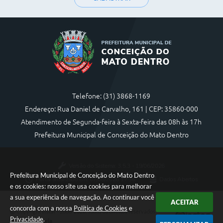
Telefone: (31) 3868-1169
Endereço: Rua Daniel de Carvalho, 161 | CEP: 35860-000
Atendimento de Segunda-feira à Sexta-feira das 08h às 17h
Prefeitura Municipal de Conceição do Mato Dentro
Versão do Sistema:
3.5.3 - 19/06/2026
Prefeitura Municipal de Conceição do Mato Dentro
Portal atualizado em:
07/08/2026 17:36
Dados Abertos
e os cookies: nosso site usa cookies para melhorar
a sua experiência de navegação. Ao continuar você
ACEITAR
concorda com a nossa
Política de Cookies
e
Copyright Instar - 2006-2026. Todos os direitos reservados -
Privacidade
.
Instar Tecnologia