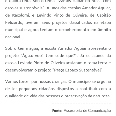
Contato
e quinta-feira, sob o tema “Vamos cuidar do Brasil com
escolas sustentáveis”. Alunos das escolas Amador Aguiar,
Notificações de Penalidades – Decisões
de Itacolomi, e Levindo Pinto de Oliveira, de Capitão
Notificações Ambientais
Felizardo, tiveram seus projetos classificados na etapa
municipal e agora tentam o reconhecimento em âmbito
Notificações Obras e Posturas
nacional.
Conselho Municipal de Conservação e Defesa do
Meio Ambiente-CODEMA
Sob o tema água, a escola Amador Aguiar apresenta o
Galeria de Fotos
projeto “Água: você tem sede que?”. Já os alunos da
escola Levindo Pinto de Oliveira acataram o tema terra e
Contratos
desenvolveram o projeto “Praça Espaço Sustentável”.
Audiências Públicas
Vamos torcer por nossas crianças. O município se orgulha
Arquivos para Download
de ter pequenos cidadãos dispostos a contribuir com a
Obras
qualidade de vida das pessoas e preservação da natureza.
Galeria de Vídeos
Assessoria de Comunicação
Fonte:
Projetos