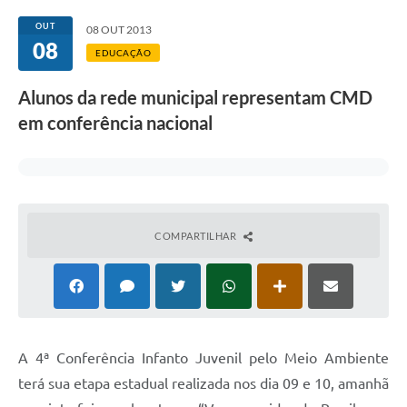
Transparência
OUT
08 OUT 2013
08
Editais
EDUCAÇÃO
Legislação
Alunos da rede municipal representam CMD
em conferência nacional
Ouvidoria
Procuradoria Jurídica - Consultoria Administrativa
Serviços da Secretaria Municipal de Fazenda
Controle Interno
COMPARTILHAR
Notícias
SIM - Serviço de Inspeção Muncipal
e-SIC
A 4ª Conferência Infanto Juvenil pelo Meio Ambiente
Regularização Fundiária
terá sua etapa estadual realizada nos dia 09 e 10, amanhã