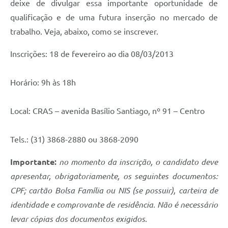
deixe de divulgar essa importante oportunidade de
qualificação e de uma futura inserção no mercado de
Contas Públicas
trabalho. Veja, abaixo, como se inscrever.
Links
Inscrições: 18 de fevereiro ao dia 08/03/2013
Serviços Online
Telefones Úteis
Horário: 9h às 18h
A Prefeitura
Local: CRAS – avenida Basílio Santiago, nº 91 – Centro
Diário Oficial
Tels.: (31) 3868-2880 ou 3868-2090
Importante:
no momento da inscrição, o candidato deve
apresentar, obrigatoriamente, os seguintes documentos:
CPF; cartão Bolsa Família ou NIS (se possuir), carteira de
identidade e comprovante de residência. Não é necessário
levar cópias dos documentos exigidos.