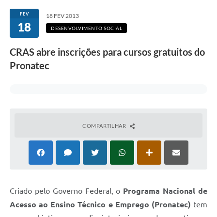
Transparência
FEV
18 FEV 2013
18
Editais
DESENVOLVIMENTO SOCIAL
Legislação
CRAS abre inscrições para cursos gratuitos do
Pronatec
Ouvidoria
Procuradoria Jurídica - Consultoria Administrativa
Serviços da Secretaria Municipal de Fazenda
Controle Interno
COMPARTILHAR
Notícias
SIM - Serviço de Inspeção Muncipal
e-SIC
Criado pelo Governo Federal, o
Programa Nacional de
Regularização Fundiária
Acesso ao Ensino Técnico e Emprego (Pronatec)
tem