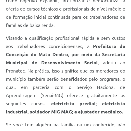
Contato
como objetivo expandir, interiorizar e democratizar a
oferta de cursos técnicos e profissionais de nível médio e
Notificações de Penalidades – Decisões
de formação inicial continuada para os trabalhadores de
Notificações Ambientais
famílias de baixa renda.
Notificações Obras e Posturas
Visando a qualificação profissional rápida e sem custos
Conselho Municipal de Conservação e Defesa do
aos trabalhadores conceicionenses, a
Prefeitura de
Meio Ambiente-CODEMA
Conceição do Mato Dentro, por meio da Secretaria
Galeria de Fotos
Municipal de Desenvolvimento Social
, aderiu ao
Pronatec. Na prática, isso significa que os moradores do
Contratos
município também serão beneficiados pelo programa, o
Audiências Públicas
qual, em parceria com o Serviço Nacional de
Aprendizagem (Senai-MG) oferece gratuitamente os
Arquivos para Download
seguintes cursos:
eletricista predial; eletricista
Obras
industrial, soldador MIG MAG; e ajustador mecânico.
Galeria de Vídeos
Se você tem alguém na família ou um conhecido, não
Projetos