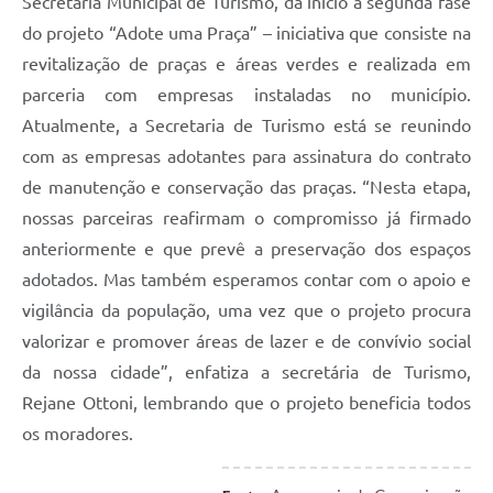
Contato
Secretaria Municipal de Turismo, dá início à segunda fase
do projeto “Adote uma Praça” – iniciativa que consiste na
Notificações de Penalidades – Decisões
revitalização de praças e áreas verdes e realizada em
Notificações Ambientais
parceria com empresas instaladas no município.
Atualmente, a Secretaria de Turismo está se reunindo
Notificações Obras e Posturas
com as empresas adotantes para assinatura do contrato
Conselho Municipal de Conservação e Defesa do
de manutenção e conservação das praças. “Nesta etapa,
Meio Ambiente-CODEMA
nossas parceiras reafirmam o compromisso já firmado
Galeria de Fotos
anteriormente e que prevê a preservação dos espaços
Contratos
adotados. Mas também esperamos contar com o apoio e
vigilância da população, uma vez que o projeto procura
Audiências Públicas
valorizar e promover áreas de lazer e de convívio social
Arquivos para Download
da nossa cidade”, enfatiza a secretária de Turismo,
Rejane Ottoni, lembrando que o projeto beneficia todos
Obras
os moradores.
Galeria de Vídeos
Projetos