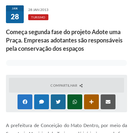
Transparência
JAN
28 JAN 2013
28
Editais
TURISMO
Legislação
Começa segunda fase do projeto Adote uma
Praça. Empresas adotantes são responsáveis
Ouvidoria
pela conservação dos espaços
Procuradoria Jurídica - Consultoria Administrativa
Serviços da Secretaria Municipal de Fazenda
Controle Interno
COMPARTILHAR
Notícias
SIM - Serviço de Inspeção Muncipal
e-SIC
Regularização Fundiária
A prefeitura de Conceição do Mato Dentro, por meio da