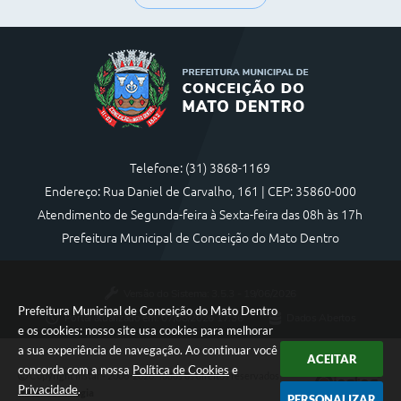
Telefone: (31) 3868-1169
Endereço: Rua Daniel de Carvalho, 161 | CEP: 35860-000
Atendimento de Segunda-feira à Sexta-feira das 08h às 17h
Prefeitura Municipal de Conceição do Mato Dentro
Versão do Sistema:
3.5.3 - 19/06/2026
Prefeitura Municipal de Conceição do Mato Dentro
Portal atualizado em:
07/08/2026 17:36
Dados Abertos
e os cookies: nosso site usa cookies para melhorar
a sua experiência de navegação. Ao continuar você
ACEITAR
concorda com a nossa
Política de Cookies
e
Copyright Instar - 2006-2026. Todos os direitos reservados -
Privacidade
.
Instar Tecnologia
PERSONALIZAR