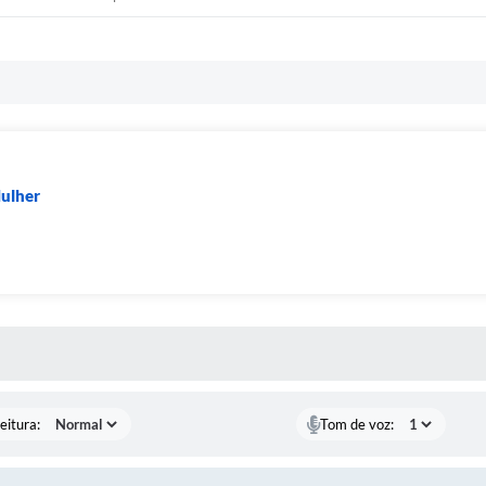
Mulher
 MÍDIAS
eitura:
Tom de voz: