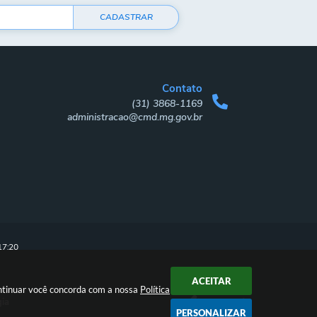
CADASTRAR
Contato
(31) 3868-1169
administracao@cmd.mg.gov.br
17:20
ACEITAR
ontinuar você concorda com a nossa
Política
gia
PERSONALIZAR