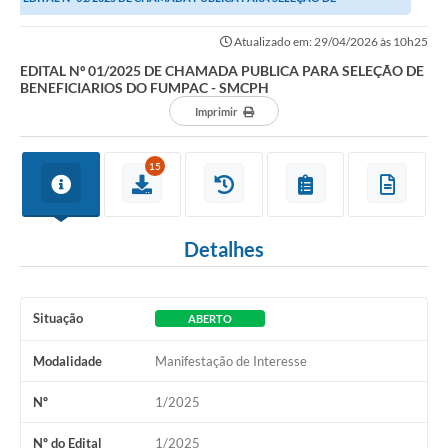
Transparência
BENEFICIARIOS DO FUMPAC - SMCPH
Atualizado em: 29/04/2026 às 10h25
Editais
EDITAL Nº 01/2025 DE CHAMADA PUBLICA PARA SELEÇÃO DE
BENEFICIARIOS DO FUMPAC - SMCPH
Legislação
Imprimir
Ouvidoria
15
Procuradoria Jurídica - Consultoria Administrativa
Serviços da Secretaria Municipal de Fazenda
Detalhes
Controle Interno
Notícias
Situação
ABERTO
SIM - Serviço de Inspeção Muncipal
Modalidade
Manifestação de Interesse
e-SIC
Nº
1/2025
Regularização Fundiária
Nº do Edital
1/2025