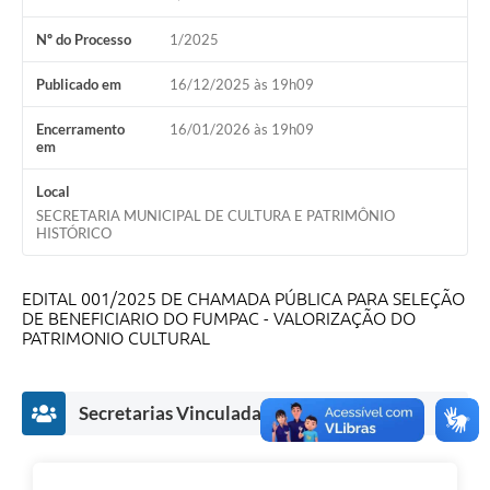
Contato
Nº do Processo
1/2025
Notificações de Penalidades – Decisões
Publicado em
16/12/2025 às 19h09
Notificações Ambientais
Notificações Obras e Posturas
Encerramento
16/01/2026 às 19h09
em
Conselho Municipal de Conservação e Defesa do
Meio Ambiente-CODEMA
Local
SECRETARIA MUNICIPAL DE CULTURA E PATRIMÔNIO
Galeria de Fotos
HISTÓRICO
Contratos
EDITAL 001/2025 DE CHAMADA PÚBLICA PARA SELEÇÃO
Audiências Públicas
DE BENEFICIARIO DO FUMPAC - VALORIZAÇÃO DO
PATRIMONIO CULTURAL
Arquivos para Download
Obras
Secretarias Vinculadas
Galeria de Vídeos
Projetos