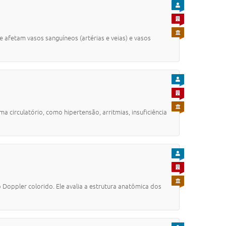
PARA CIDADÃO
PARA EMPRESA
PARA SERVIDOR
 afetam vasos sanguíneos (artérias e veias) e vasos
PARA CIDADÃO
PARA EMPRESA
PARA SERVIDOR
circulatório, como hipertensão, arritmias, insuficiência
PARA CIDADÃO
PARA EMPRESA
PARA SERVIDOR
oppler colorido. Ele avalia a estrutura anatômica dos