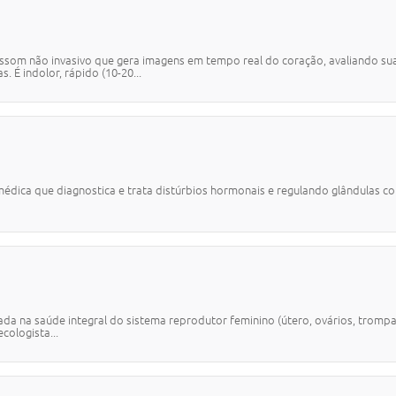
m não invasivo que gera imagens em tempo real do coração, avaliando sua 
É indolor, rápido (10-20...
ca que diagnostica e trata distúrbios hormonais e regulando glândulas com
a na saúde integral do sistema reprodutor feminino (útero, ovários, tromp
ologista...