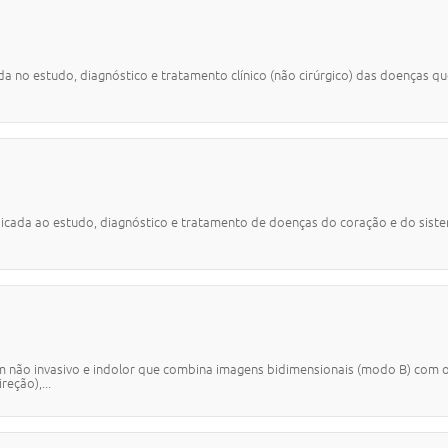
no estudo, diagnóstico e tratamento clínico (não cirúrgico) das doenças que
da ao estudo, diagnóstico e tratamento de doenças do coração e do sistema 
ão invasivo e indolor que combina imagens bidimensionais (modo B) com o D
reção),...