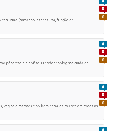
PARA CIDADÃO
PARA EMPRESA
PARA SERVIDOR
estrutura (tamanho, espessura), função de
PARA CIDADÃO
PARA EMPRESA
PARA SERVIDOR
o pâncreas e hipófise. O endocrinologista cuida de
PARA CIDADÃO
PARA EMPRESA
PARA SERVIDOR
as, vagina e mamas) e no bem-estar da mulher em todas as
PARA CIDADÃO