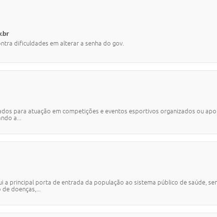
v.br
tra dificuldades em alterar a senha do gov.
icados para atuação em competições e eventos esportivos organizados ou apoi
ndo a...
tui a principal porta de entrada da população ao sistema público de saúde, 
de doenças,...