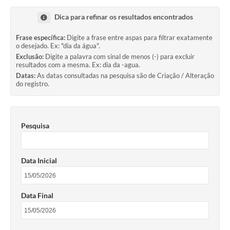
Transparência
Dica para refinar os resultados encontrados
Editais
Frase específica:
Digite a frase entre aspas para filtrar exatamente
o desejado. Ex: "dia da água".
Legislação
Exclusão:
Digite a palavra com sinal de menos (-) para excluir
resultados com a mesma. Ex: dia da -agua.
Ouvidoria
Datas:
As datas consultadas na pesquisa são de Criação / Alteração
do registro.
Procuradoria Jurídica - Consultoria Administrativa
Serviços da Secretaria Municipal de Fazenda
Pesquisa
Controle Interno
Notícias
Data Inicial
SIM - Serviço de Inspeção Muncipal
e-SIC
Data Final
Regularização Fundiária