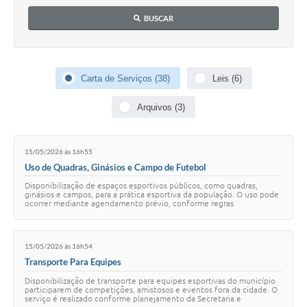
Contato
BUSCAR
Notificações de Penalidades – Decisões
Notificações Ambientais
Carta de Serviços (38)
Leis (6)
Notificações Obras e Posturas
Arquivos (3)
Conselho Municipal de Conservação e Defesa do
Meio Ambiente-CODEMA
Galeria de Fotos
15/05/2026 às 16h55
Uso de Quadras, Ginásios e Campo de Futebol
Contratos
Disponibilização de espaços esportivos públicos, como quadras,
ginásios e campos, para a prática esportiva da população. O uso pode
Audiências Públicas
ocorrer mediante agendamento prévio, conforme regras
estabelecidas pela Secretaria. O se…
Arquivos para Download
15/05/2026 às 16h54
Obras
Transporte Para Equipes
Galeria de Vídeos
Disponibilização de transporte para equipes esportivas do município
participarem de competições, amistosos e eventos fora da cidade. O
serviço é realizado conforme planejamento da Secretaria e
Projetos