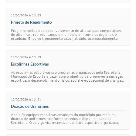
disponibilidade de veículos…
Contas Públicas
15/05/2026 às 16h53
Projeto de Rendimento
Links
Programa voltado ao desenvolvimento de atletas para competições
de alto nível, representando o município em torneios regionais e
Serviços Online
estaduais. Envolve treinamento sistematizado, acompanhamento
técnico, preparação física e p…
Telefones Úteis
15/05/2026 às 16h53
A Prefeitura
Escolinhas Esportivas
Diário Oficial
As escolinhas esportivas são programas organizados pela Secretaria
Municipal de Esporte e Lazer com o objetivo de promover a iniciação
esportiva, o desenvolvimento físico, social e educacional de crianças,
adolescentes e…
15/05/2026 às 16h51
Doação de Uniformes
Apoio às equipes esportivas amadoras do município por meio da
doação de uniformes, conforme critérios e disponibilidade da
Secretaria. O serviço visa incentivar a prática esportiva organizada,
fortalecer as equipes locai…