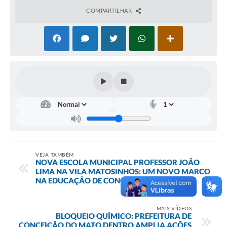
Contato
COMPARTILHAR
Notificações de Penalidades – Decisões
Notificações Ambientais
Notificações Obras e Posturas
Conselho Municipal de Conservação e Defesa do
Meio Ambiente-CODEMA
Galeria de Fotos
Contratos
Audiências Públicas
VEJA TAMBÉM
NOVA ESCOLA MUNICIPAL PROFESSOR JOÃO
Arquivos para Download
LIMA NA VILA MATOSINHOS: UM NOVO MARCO
NA EDUCAÇÃO DE CONCEIÇÃO
Obras
Galeria de Vídeos
MAIS VÍDEOS
BLOQUEIO QUÍMICO: PREFEITURA DE
CONCEIÇÃO DO MATO DENTRO AMPLIA AÇÕES
Projetos