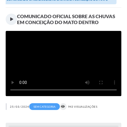
Transparência
DENTRO
Editais
COMUNICADO OFICIAL SOBRE AS CHUVAS
EM CONCEIÇÃO DO MATO DENTRO
Legislação
Ouvidoria
Procuradoria Jurídica - Consultoria Administrativa
Serviços da Secretaria Municipal de Fazenda
Controle Interno
Notícias
SIM - Serviço de Inspeção Muncipal
e-SIC
25/03/2024
SEM CATEGORIA
943 VISUALIZAÇÕES
Regularização Fundiária