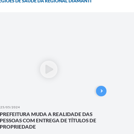
GIÕES DE SAÚDE DA REGIONAL DIAMANTI
25/05/2024
24/05/202
PREFEITURA MUDA A REALIDADE DAS
ZECA C
PESSOAS COM ENTREGA DE TÍTULOS DE
DO FES
PROPRIEDADE
MATO 