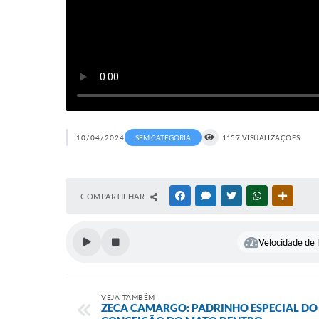
10/04/2024
SEM CATEGORIA
1157 VISUALIZAÇÕES
COMPARTILHAR
FACEBOOK
MESSENGER
TWITTER
WHATSAPP
OUTRAS
Velocidade de l
VEJA TAMBÉM
ZECA CAMARGO: PADRINHO ESPECIAL DO